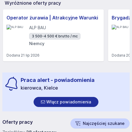
Wyróżnione oferty pracy
Operator żurawia | Atrakcyjne Warunki
Brygadzi
ALP BAU
3 500-4 500 € brutto / mc
Niemcy
Dodana
21 lip 2026
Dodana
20 
Praca alert - powiadomienia
kierowca, Kielce
Włącz powiadomienia
Oferty pracy
Najczęściej szukane