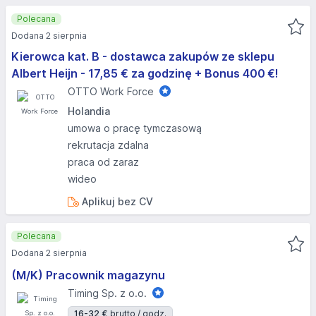
Polecana
Dodana 2 sierpnia
Kierowca kat. B - dostawca zakupów ze sklepu
Albert Heijn - 17,85 € za godzinę + Bonus 400 €!
OTTO Work Force
Holandia
umowa o pracę tymczasową
rekrutacja zdalna
praca od zaraz
wideo
Aplikuj bez CV
Polecana
Dodana 2 sierpnia
(M/K) Pracownik magazynu
Timing Sp. z o.o.
16-32 €
brutto / godz.