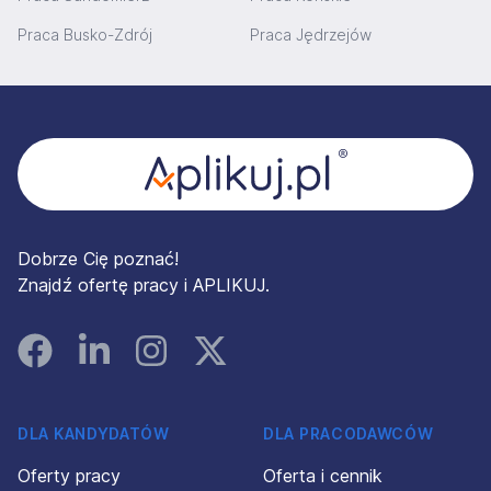
Praca Busko-Zdrój
Praca Jędrzejów
Stopka
Dobrze Cię poznać!
Znajdź ofertę pracy i APLIKUJ.
Facebook
Linked In
Instagram
Instagram
DLA KANDYDATÓW
DLA PRACODAWCÓW
Oferty pracy
Oferta i cennik