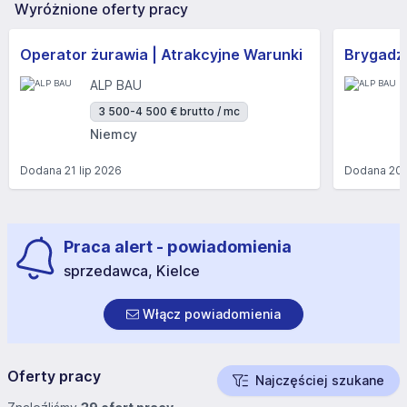
Wyróżnione oferty pracy
Operator żurawia | Atrakcyjne Warunki
Brygadzi
ALP BAU
3 500-4 500 € brutto / mc
Niemcy
Dodana
21 lip 2026
Dodana
20 
Praca alert - powiadomienia
sprzedawca, Kielce
Włącz powiadomienia
Oferty pracy
Najczęściej szukane