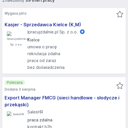
Znaleźliśmy
39 ofert pracy
Wygasa jutro
Kasjer - Sprzedawca Kielce (K,M)
Ipracujzdalnie.pl Sp. z o.o.
Kielce
umowa o pracę
rekrutacja zdalna
praca od zaraz
bez doświadczenia
Polecana
Dodana 3 sierpnia
Export Manager FMCG (sieci handlowe - słodycze i
przekąski)
SalesHR
praca zdalna
kontrakt b2b