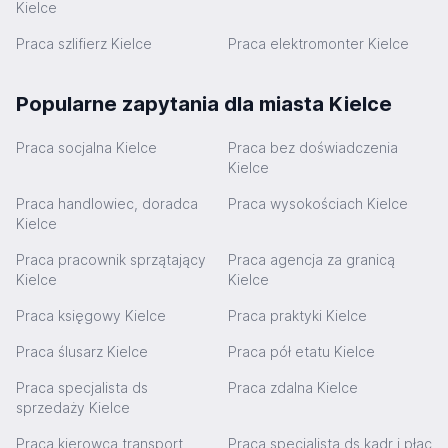
Kielce
Praca szlifierz Kielce
Praca elektromonter Kielce
Popularne zapytania dla miasta Kielce
Praca socjalna Kielce
Praca bez doświadczenia
Kielce
Praca handlowiec, doradca
Praca wysokościach Kielce
Kielce
Praca pracownik sprzątający
Praca agencja za granicą
Kielce
Kielce
Praca księgowy Kielce
Praca praktyki Kielce
Praca ślusarz Kielce
Praca pół etatu Kielce
Praca specjalista ds
Praca zdalna Kielce
sprzedaży Kielce
Praca kierowca transport
Praca specjalista ds kadr i płac