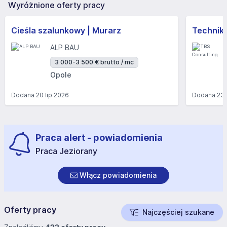
Wyróżnione oferty pracy
Cieśla szalunkowy | Murarz
Technik/I
ALP BAU
3 000-3 500 € brutto / mc
Opole
Dodana
20 lip 2026
Dodana
23 
Praca alert - powiadomienia
Praca Jeziorany
Włącz powiadomienia
Oferty pracy
Najczęściej szukane