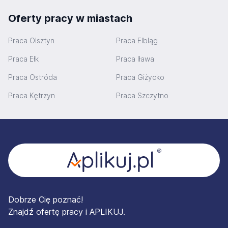
Oferty pracy w miastach
Praca Olsztyn
Praca Elbląg
Praca Ełk
Praca Iława
Praca Ostróda
Praca Giżycko
Praca Kętrzyn
Praca Szczytno
Stopka
Dobrze Cię poznać!
Znajdź ofertę pracy i APLIKUJ.