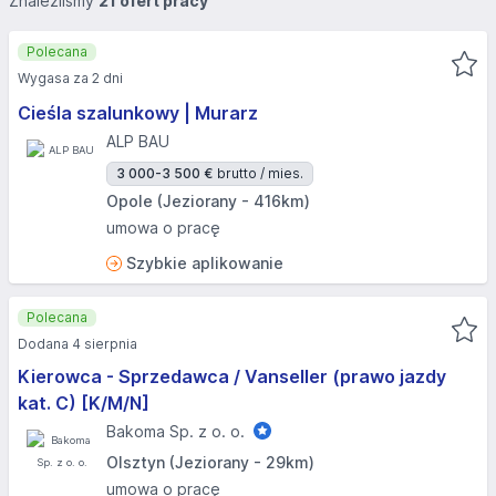
Znaleźliśmy
21 ofert pracy
Polecana
Wygasa za 2 dni
Cieśla szalunkowy | Murarz
ALP BAU
3 000-3 500 €
brutto / mies.
Opole (Jeziorany - 416km)
umowa o pracę
Szybkie aplikowanie
Polecana
Dodana 4 sierpnia
Kierowca - Sprzedawca / Vanseller (prawo jazdy
kat. C) [K/M/N]
Bakoma Sp. z o. o.
Olsztyn (Jeziorany - 29km)
umowa o pracę