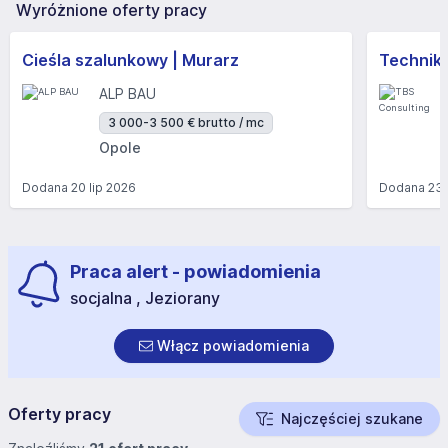
Wyróżnione oferty pracy
Cieśla szalunkowy | Murarz
Technik/I
ALP BAU
3 000-3 500 € brutto / mc
Opole
Dodana
20 lip 2026
Dodana
23 
Praca alert - powiadomienia
socjalna , Jeziorany
Włącz powiadomienia
Oferty pracy
Najczęściej szukane