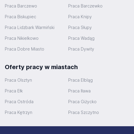
Praca Barczewo
Praca Barczewko
Praca Biskupiec
Praca Knipy
Praca Lidzbark Warmiński
Praca Słupy
Praca Nikielkowo
Praca Wadąg
Praca Dobre Miasto
Praca Dywity
Oferty pracy w miastach
Praca Olsztyn
Praca Elbląg
Praca Ełk
Praca Iława
Praca Ostróda
Praca Giżycko
Praca Kętrzyn
Praca Szczytno
Stopka