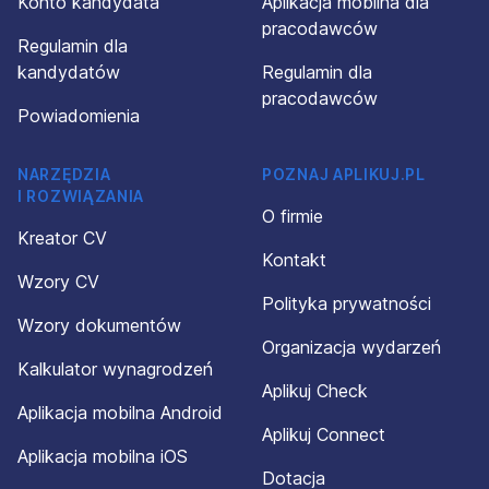
Konto kandydata
Aplikacja mobilna dla
pracodawców
Regulamin dla
kandydatów
Regulamin dla
pracodawców
Powiadomienia
NARZĘDZIA
POZNAJ APLIKUJ.PL
I ROZWIĄZANIA
O firmie
Kreator CV
Kontakt
Wzory CV
Polityka prywatności
Wzory dokumentów
Organizacja wydarzeń
Kalkulator wynagrodzeń
Aplikuj Check
Aplikacja mobilna Android
Aplikuj Connect
Aplikacja mobilna iOS
Dotacja