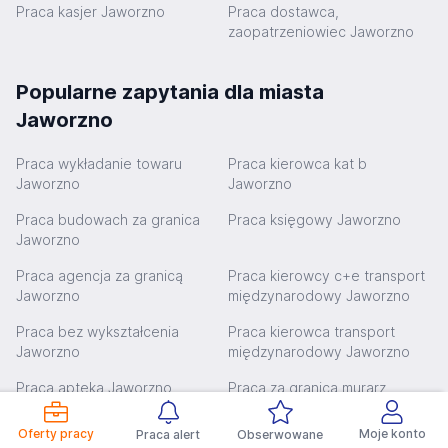
Praca kasjer Jaworzno
Praca dostawca,
zaopatrzeniowiec Jaworzno
Popularne zapytania dla miasta
Jaworzno
Praca wykładanie towaru
Praca kierowca kat b
Jaworzno
Jaworzno
Praca budowach za granica
Praca księgowy Jaworzno
Jaworzno
Praca agencja za granicą
Praca kierowcy c+e transport
Jaworzno
międzynarodowy Jaworzno
Praca bez wykształcenia
Praca kierowca transport
Jaworzno
międzynarodowy Jaworzno
Praca apteka Jaworzno
Praca za granicą murarz
tynkarz Jaworzno
Oferty pracy
Moje konto
Praca alert
Obserwowane