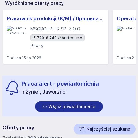
Wyróżnione oferty pracy
Pracownik produkcji (K/M) / Працівники продукції Huber-Suhner (K/M)
Operator
MSGROUP HR SP. Z O.O
5 720-6 240 zł brutto / mc
Pisary
Dodana
15 lip 2026
Dodana
21 
Praca alert - powiadomienia
Inżynier, Jaworzno
Włącz powiadomienia
Oferty pracy
Najczęściej szukane