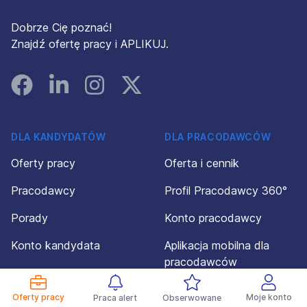
Dobrze Cię poznać!
Znajdź ofertę pracy i APLIKUJ.
Facebook
Linked In
Instagram
Instagram
DLA KANDYDATÓW
DLA PRACODAWCÓW
Oferty pracy
Oferta i cennik
Pracodawcy
Profil Pracodawcy 360°
Porady
Konto pracodawcy
Konto kandydata
Aplikacja mobilna dla
pracodawców
Regulamin dla
kandydatów
Regulamin dla
Oferty pracy
Moje konto
Praca alert
Obserwowane
pracodawców