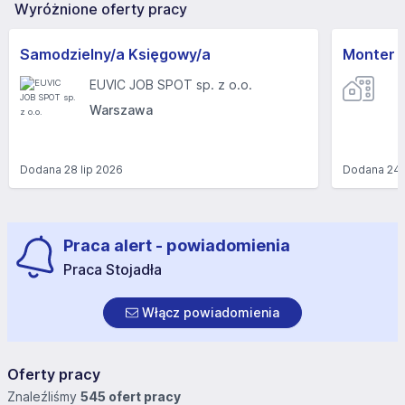
Wyróżnione oferty pracy
Samodzielny/a Księgowy/a
Monter 
EUVIC JOB SPOT sp. z o.o.
Warszawa
Dodana
28 lip 2026
Dodana
24 
Praca alert - powiadomienia
Praca Stojadła
Włącz powiadomienia
Oferty pracy
Znaleźliśmy
545 ofert pracy