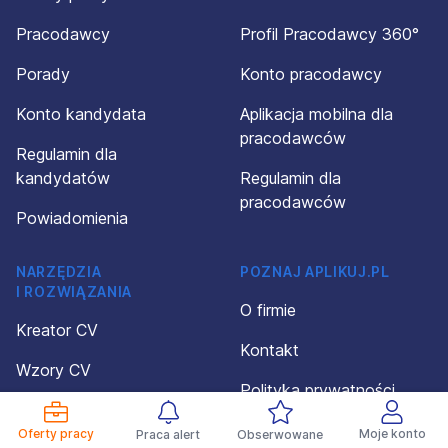
Pracodawcy
Profil Pracodawcy 360°
Porady
Konto pracodawcy
Konto kandydata
Aplikacja mobilna dla
pracodawców
Regulamin dla
kandydatów
Regulamin dla
pracodawców
Powiadomienia
NARZĘDZIA
POZNAJ APLIKUJ.PL
I ROZWIĄZANIA
O firmie
Kreator CV
Kontakt
Wzory CV
Polityka prywatności
Wzory dokumentów
Organizacja wydarzeń
Oferty pracy
Moje konto
Praca alert
Obserwowane