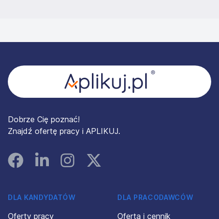
Stopka
Dobrze Cię poznać!
Znajdź ofertę pracy i APLIKUJ.
Facebook
Linked In
Instagram
Instagram
DLA KANDYDATÓW
DLA PRACODAWCÓW
Oferty pracy
Oferta i cennik