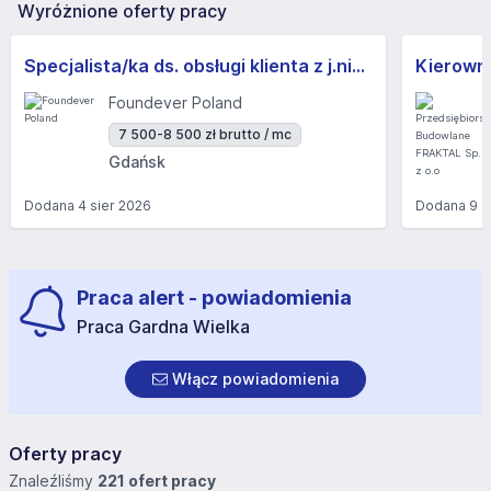
Wyróżnione oferty pracy
Specjalista/ka ds. obsługi klienta z j.niemieckim
Kierown
Foundever Poland
7 500-8 500 zł brutto / mc
Gdańsk
Dodana
4 sier 2026
Dodana
9 s
Praca alert - powiadomienia
Praca Gardna Wielka
Włącz powiadomienia
Oferty pracy
Znaleźliśmy
221 ofert pracy