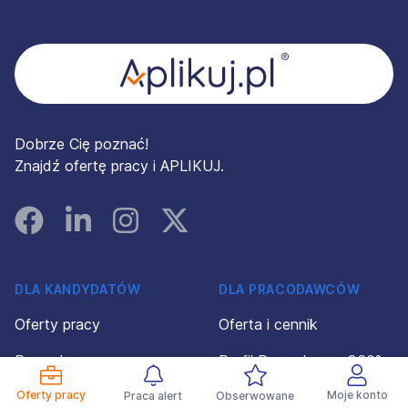
Stopka
Dobrze Cię poznać!
Znajdź ofertę pracy i APLIKUJ.
Facebook
Linked In
Instagram
Instagram
DLA KANDYDATÓW
DLA PRACODAWCÓW
Oferty pracy
Oferta i cennik
Pracodawcy
Profil Pracodawcy 360°
Porady
Oferty pracy
Konto pracodawcy
Moje konto
Praca alert
Obserwowane