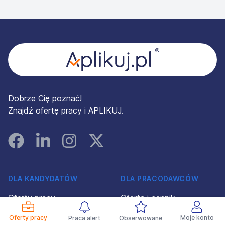
Stopka
Dobrze Cię poznać!
Znajdź ofertę pracy i APLIKUJ.
Facebook
Linked In
Instagram
Instagram
DLA KANDYDATÓW
DLA PRACODAWCÓW
Oferty pracy
Oferta i cennik
Pracodawcy
Profil Pracodawcy 360°
Oferty pracy
Moje konto
Praca alert
Obserwowane