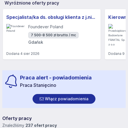
Wyróżnione oferty pracy
Specjalista/ka ds. obsługi klienta z j.niemieckim
Kierown
Foundever Poland
7 500-8 500 zł brutto / mc
Gdańsk
Dodana
4 sier 2026
Dodana
9 s
Praca alert - powiadomienia
Praca Stanięcino
Włącz powiadomienia
Oferty pracy
Znaleźliśmy
237 ofert pracy