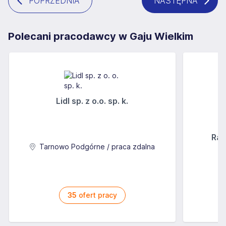
POPRZEDNIA
NASTĘPNA
Polecani pracodawcy w Gaju Wielkim
Lidl sp. z o.o. sp. k.
Rab
Tarnowo Podgórne / praca zdalna
35
ofert pracy