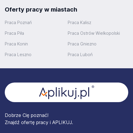
Oferty pracy w miastach
Praca Poznań
Praca Kalisz
Praca Piła
Praca Ostrów Wielkopolski
Praca Konin
Praca Gniezno
Praca Leszno
Praca Luboń
Stopka
Dobrze Cię poznać!
Znajdź ofertę pracy i APLIKUJ.