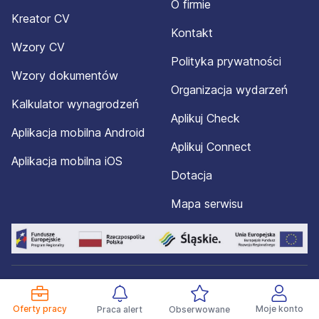
O firmie
Kreator CV
Kontakt
Wzory CV
Polityka prywatności
Wzory dokumentów
Organizacja wydarzeń
Kalkulator wynagrodzeń
Aplikuj Check
Aplikacja mobilna Android
Aplikuj Connect
Aplikacja mobilna iOS
Dotacja
Mapa serwisu
© 2012-2026 Aplikuj.pl®. Wszelkie prawa zastrzeżone.
Oferty pracy
Moje konto
Praca alert
Obserwowane