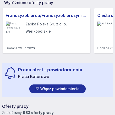
Wyróżnione oferty pracy
Franczyzobiorca/Franczyzobiorczyni sklepu Żabka
Cieśla s
Żabka Polska Sp. z o. o.
Wielkopolskie
Dodana
29 lip 2026
Dodana
20 
Praca alert - powiadomienia
Praca Batorowo
Włącz powiadomienia
Oferty pracy
Znaleźliśmy
983 oferty pracy