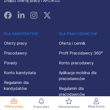
Znajdź ofertę pracy i APLIKUJ.
Facebook
Linked In
Instagram
Instagram
DLA KANDYDATÓW
DLA PRACODAWCÓW
Oferty pracy
Oferta i cennik
Pracodawcy
Profil Pracodawcy 360°
Porady
Konto pracodawcy
Konto kandydata
Aplikacja mobilna dla
pracodawców
Regulamin dla
kandydatów
Regulamin dla
pracodawców
Powiadomienia
Oferty pracy
Moje konto
Praca alert
Obserwowane