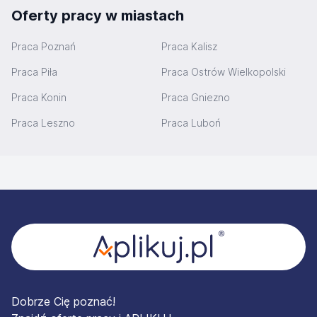
Oferty pracy w miastach
Praca Poznań
Praca Kalisz
Praca Piła
Praca Ostrów Wielkopolski
Praca Konin
Praca Gniezno
Praca Leszno
Praca Luboń
Stopka
Dobrze Cię poznać!