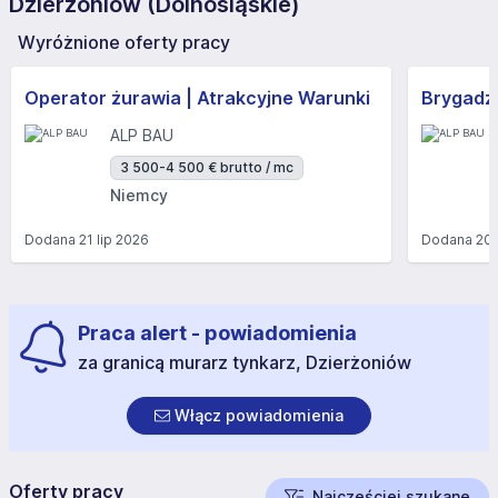
Dzierżoniów (Dolnośląskie)
Wyróżnione oferty pracy
Operator żurawia | Atrakcyjne Warunki
Brygadzi
ALP BAU
3 500-4 500 € brutto / mc
Niemcy
Dodana
21 lip 2026
Dodana
20 
Praca alert - powiadomienia
za granicą murarz tynkarz, Dzierżoniów
Włącz powiadomienia
Oferty pracy
Najczęściej szukane