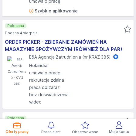
umowa o pracę
Szybkie aplikowanie
Polecana
Dodana 4 sierpnia
ORDER PICKER - ZBIERANIE ZAMÓWIEŃ NA
MAGAZYNIE SPOŻYWCZYM (RÓWNIEŻ DLA PAR)
E&A Agencja Zatrudnienia (nr KRAZ 385)
Holandia
umowa o pracę
rekrutacja zdalna
praca od zaraz
bez doświadczenia
wideo
Polecana
Dodana 4 sierpnia
Oferty pracy
Moje konto
Praca alert
Obserwowane
Operator/programista lasera CNC (k/m) Zagranica -