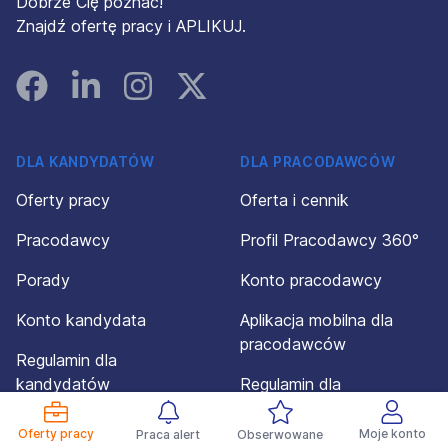
Dobrze Cię poznać!
Znajdź ofertę pracy i APLIKUJ.
Facebook
Linked In
Instagram
Instagram
DLA KANDYDATÓW
DLA PRACODAWCÓW
Oferty pracy
Oferta i cennik
Pracodawcy
Profil Pracodawcy 360°
Porady
Konto pracodawcy
Konto kandydata
Aplikacja mobilna dla
pracodawców
Regulamin dla
kandydatów
Regulamin dla
pracodawców
Powiadomienia
Oferty pracy
Moje konto
Praca alert
Obserwowane