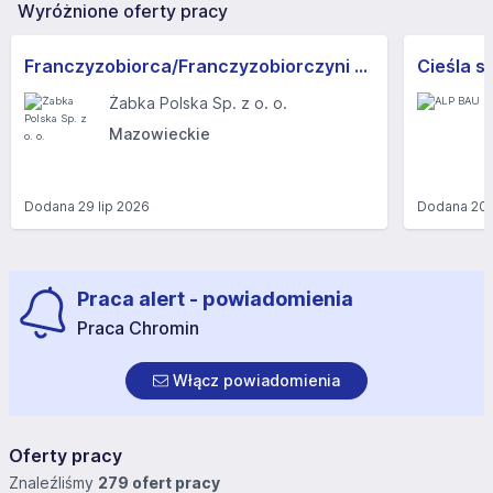
Wyróżnione oferty pracy
Franczyzobiorca/Franczyzobiorczyni sklepu Żabka
Cieśla s
Żabka Polska Sp. z o. o.
Mazowieckie
Dodana
29 lip 2026
Dodana
20 
Praca alert - powiadomienia
Praca Chromin
Włącz powiadomienia
Oferty pracy
Znaleźliśmy
279 ofert pracy