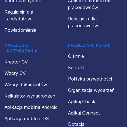
Konto kandydata
Aplikacja mobilna dla
pracodawców
Regulamin dla
kandydatów
Regulamin dla
pracodawców
Powiadomienia
NARZĘDZIA
POZNAJ APLIKUJ.PL
I ROZWIĄZANIA
O firmie
Kreator CV
Kontakt
Wzory CV
Polityka prywatności
Wzory dokumentów
Organizacja wydarzeń
Kalkulator wynagrodzeń
Aplikuj Check
Aplikacja mobilna Android
Aplikuj Connect
Aplikacja mobilna iOS
Dotacja