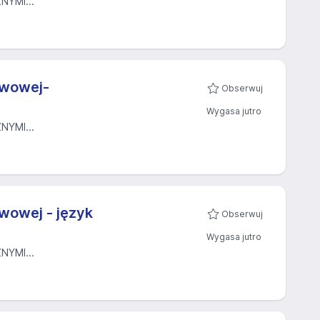
YMI...
awowej-
Obserwuj
Wygasa jutro
YMI...
wowej - język
Obserwuj
Wygasa jutro
YMI...