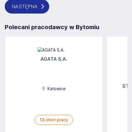
NASTĘPNA
Polecani pracodawcy w Bytomiu
AGATA S.A.
STOK
Katowice
13
ofert pracy