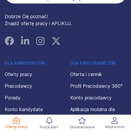
Dobrze Cię poznać!
Znajdź ofertę pracy i APLIKUJ.
Facebook
Linked In
Instagram
Instagram
DLA KANDYDATÓW
DLA PRACODAWCÓW
Oferty pracy
Oferta i cennik
Pracodawcy
Profil Pracodawcy 360°
Porady
Konto pracodawcy
Konto kandydata
Aplikacja mobilna dla
pracodawców
Regulamin dla
Oferty pracy
Moje konto
Praca alert
Obserwowane
kandydatów
Regulamin dla