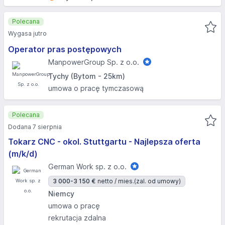
Polecana
Wygasa jutro
Operator pras postępowych
ManpowerGroup Sp. z o.o.
Tychy (Bytom - 25km)
umowa o pracę tymczasową
Polecana
Dodana 7 sierpnia
Tokarz CNC - okol. Stuttgartu - Najlepsza oferta
(m/k/d)
German Work sp. z o.o.
3 000-3 150 €
netto / mies.
(zal. od umowy)
Niemcy
umowa o pracę
rekrutacja zdalna