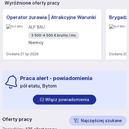
Wyróżnione oferty pracy
Operator żurawia | Atrakcyjne Warunki
Brygadzi
ALP BAU
3 500-4 500 € brutto / mc
Niemcy
Dodana
21 lip 2026
Dodana
20 
Praca alert - powiadomienia
pół etatu, Bytom
Włącz powiadomienia
Oferty pracy
Najczęściej szukane