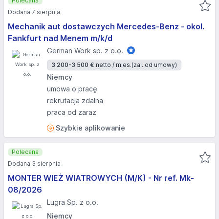
Polecana
Dodana 7 sierpnia
Mechanik aut dostawczych Mercedes-Benz - okol.
Fankfurt nad Menem m/k/d
German Work sp. z o.o.
3 200-3 500 €
netto / mies.
(zal. od umowy)
Niemcy
umowa o pracę
rekrutacja zdalna
praca od zaraz
Szybkie aplikowanie
Polecana
Dodana 3 sierpnia
MONTER WIEŻ WIATROWYCH (M/K) - Nr ref. Mk-
08/2026
Lugra Sp. z o.o.
Niemcy