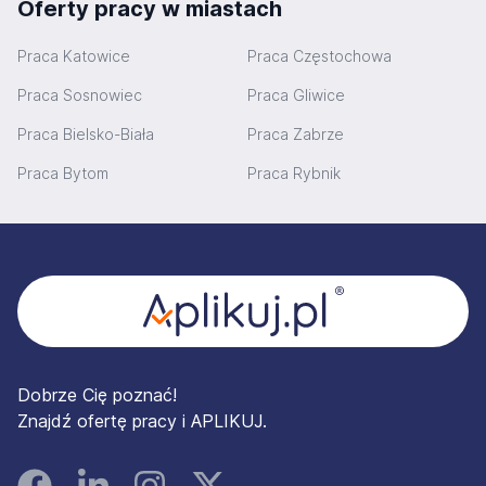
Oferty pracy w miastach
Praca Katowice
Praca Częstochowa
Praca Sosnowiec
Praca Gliwice
Praca Bielsko-Biała
Praca Zabrze
Praca Bytom
Praca Rybnik
Stopka
Dobrze Cię poznać!
Znajdź ofertę pracy i APLIKUJ.
Facebook
Linked In
Instagram
Instagram