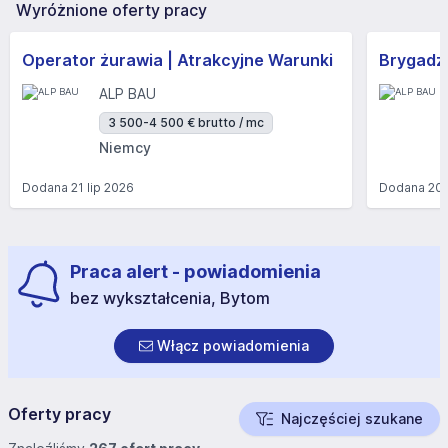
Wyróżnione oferty pracy
Operator żurawia | Atrakcyjne Warunki
Brygadzi
ALP BAU
3 500-4 500 € brutto / mc
Niemcy
Dodana
21 lip 2026
Dodana
20 
Praca alert - powiadomienia
bez wykształcenia, Bytom
Włącz powiadomienia
Oferty pracy
Najczęściej szukane