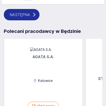
NASTĘPNA
Polecani pracodawcy w Będzinie
AGATA S.A.
STOK
Katowice
13
ofert pracy