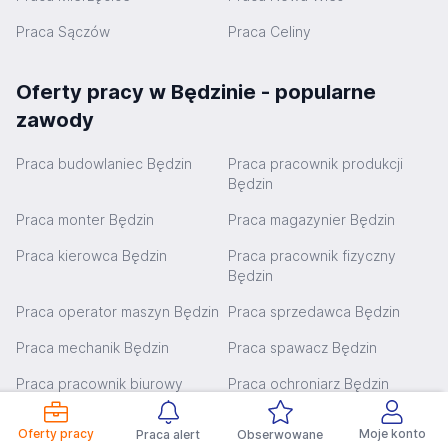
Praca Sączów
Praca Celiny
Oferty pracy w Będzinie - popularne
zawody
Praca budowlaniec Będzin
Praca pracownik produkcji
Będzin
Praca monter Będzin
Praca magazynier Będzin
Praca kierowca Będzin
Praca pracownik fizyczny
Będzin
Praca operator maszyn Będzin
Praca sprzedawca Będzin
Praca mechanik Będzin
Praca spawacz Będzin
Praca pracownik biurowy
Praca ochroniarz Będzin
Będzin
Oferty pracy
Moje konto
Praca alert
Obserwowane
Praca handlowiec Będzin
Praca stolarz Będzin