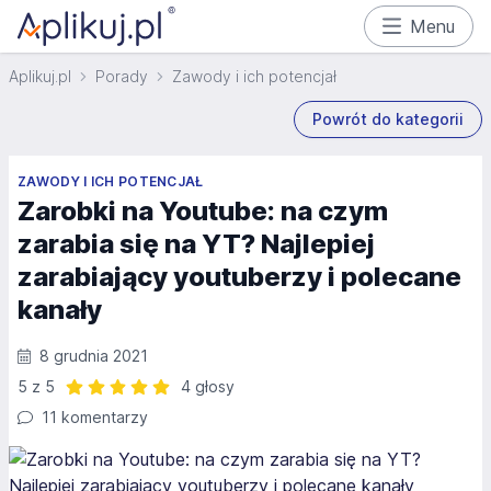
Menu
Aplikuj.pl
Porady
Zawody i ich potencjał
Powrót do kategorii
ZAWODY I ICH POTENCJAŁ
Zarobki na Youtube: na czym
zarabia się na YT? Najlepiej
zarabiający youtuberzy i polecane
kanały
8 grudnia 2021
5 z 5
4 głosy
Ocena: 5 z 5 | 4 głosy
11 komentarzy