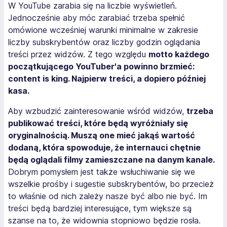
W YouTube zarabia się na liczbie wyświetleń.
Jednocześnie aby móc zarabiać trzeba spełnić
omówione wcześniej warunki minimalne w zakresie
liczby subskrybentów oraz liczby godzin oglądania
treści przez widzów. Z tego względu
motto każdego
początkującego YouTuber'a powinno brzmieć:
content is king. Najpierw treści, a dopiero później
kasa.
Aby wzbudzić zainteresowanie wśród widzów,
trzeba
publikować treści, które będą wyróżniały się
oryginalnością. Muszą one mieć jakąś wartość
dodaną, która spowoduje, że internauci chętnie
będą oglądali filmy zamieszczane na danym kanale.
Dobrym pomysłem jest także wsłuchiwanie się we
wszelkie prośby i sugestie subskrybentów, bo przecież
to właśnie od nich zależy nasze być albo nie być. Im
treści będą bardziej interesujące, tym większe są
szanse na to, że widownia stopniowo będzie rosła.