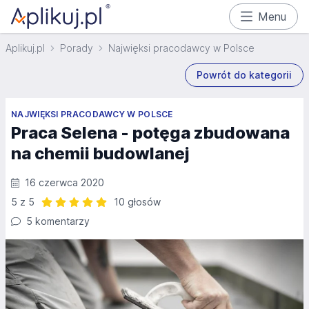
Menu
Aplikuj.pl
Porady
Najwięksi pracodawcy w Polsce
Powrót do kategorii
NAJWIĘKSI PRACODAWCY W POLSCE
Praca Selena - potęga zbudowana
na chemii budowlanej
16 czerwca 2020
5 z 5
10 głosów
Ocena: 5 z 5 | 10 głosów
5 komentarzy