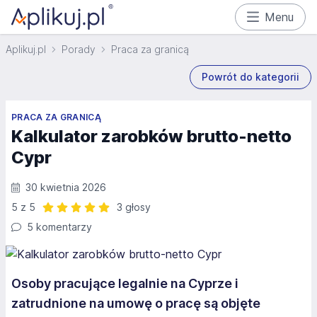
Menu
Aplikuj.pl
Porady
Praca za granicą
Powrót do kategorii
PRACA ZA GRANICĄ
Kalkulator zarobków brutto-netto
Cypr
30 kwietnia 2026
5 z 5
3 głosy
Ocena: 5 z 5 | 3 głosy
5 komentarzy
Osoby pracujące legalnie na Cyprze i
zatrudnione na umowę o pracę są objęte