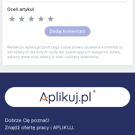
Oceń artykuł
Dodaj komentarz
Redakcja Aplikuj.pl zastrzega sobie prawo usuwania komentarzy
obraźliwych dla innych osób lub zawierających wulgarne słowa,
adresy www oraz adesy e-mail i numery telefonów.
Stopka
Dobrze Cię poznać!
Znajdź ofertę pracy i APLIKUJ.