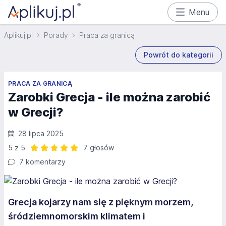
Menu
Aplikuj.pl
Porady
Praca za granicą
Powrót do kategorii
PRACA ZA GRANICĄ
Zarobki Grecja - ile można zarobić
w Grecji?
28 lipca 2025
5 z 5
7 głosów
Ocena: 5 z 5 | 7 głosów
7 komentarzy
Grecja kojarzy nam się z pięknym morzem,
śródziemnomorskim klimatem i