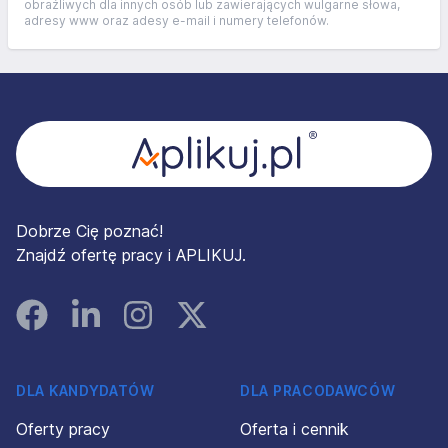
obraźliwych dla innych osób lub zawierających wulgarne słowa,
adresy www oraz adesy e-mail i numery telefonów.
Stopka
Dobrze Cię poznać!
Znajdź ofertę pracy i APLIKUJ.
Facebook
Linked In
Instagram
Instagram
DLA KANDYDATÓW
DLA PRACODAWCÓW
Oferty pracy
Oferta i cennik