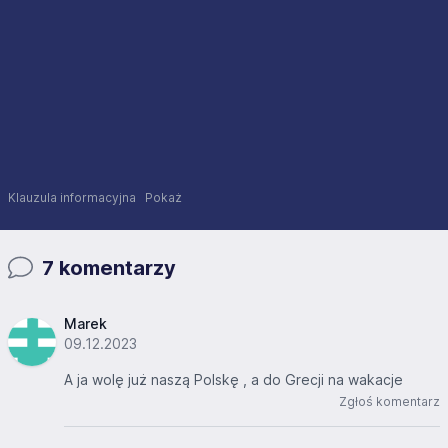
Klauzula informacyjna
Pokaż
7 komentarzy
Marek
09.12.2023
A ja wolę już naszą Polskę , a do Grecji na wakacje
Zgłoś komentarz