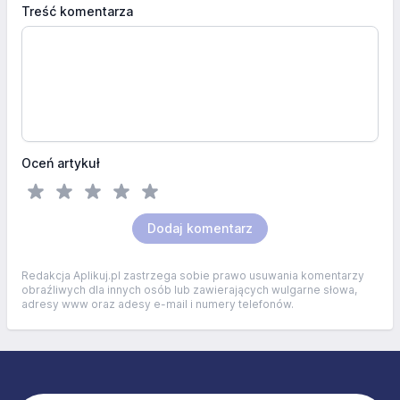
Treść komentarza
Oceń artykuł
Dodaj komentarz
Redakcja Aplikuj.pl zastrzega sobie prawo usuwania komentarzy
obraźliwych dla innych osób lub zawierających wulgarne słowa,
adresy www oraz adesy e-mail i numery telefonów.
Stopka