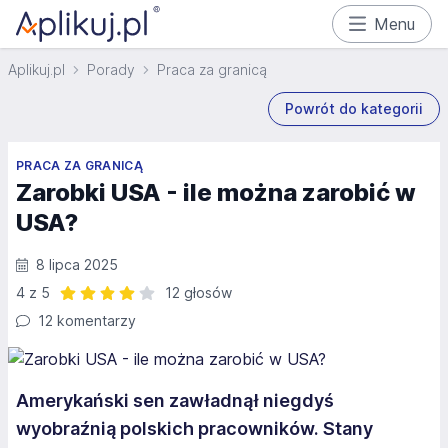
Menu
Aplikuj.pl
Porady
Praca za granicą
Powrót do kategorii
PRACA ZA GRANICĄ
Zarobki USA - ile można zarobić w
USA?
8 lipca 2025
4 z 5
12 głosów
Ocena: 4 z 5 | 12 głosów
12 komentarzy
Amerykański sen zawładnął niegdyś
wyobraźnią polskich pracowników. Stany