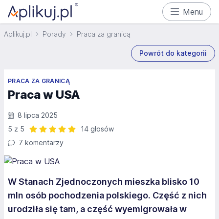
Menu
Aplikuj.pl
Porady
Praca za granicą
Powrót do kategorii
PRACA ZA GRANICĄ
Praca w USA
8 lipca 2025
5 z 5
14 głosów
Ocena: 5 z 5 | 14 głosów
7 komentarzy
W Stanach Zjednoczonych mieszka blisko 10
mln osób pochodzenia polskiego. Część z nich
urodziła się tam, a część wyemigrowała w