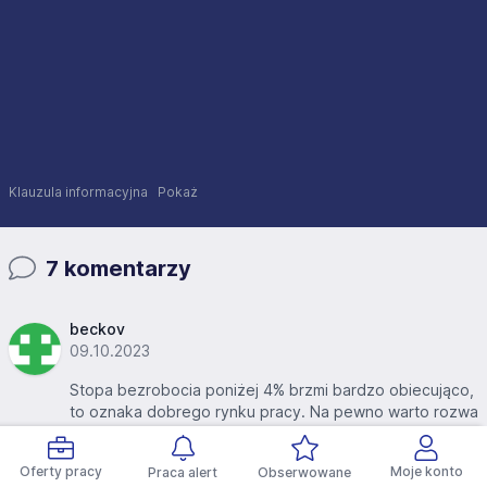
Klauzula informacyjna
Pokaż
7 komentarzy
beckov
09.10.2023
Stopa bezrobocia poniżej 4% brzmi bardzo obiecująco,
to oznaka dobrego rynku pracy. Na pewno warto rozwa
żyć poszukiwanie pracowników w Stanach, zwłaszcza ż
e tam można znaleźć wiele specjalistów i wykwalifikowa
Oferty pracy
Moje konto
Praca alert
Obserwowane
nej siły roboczej.