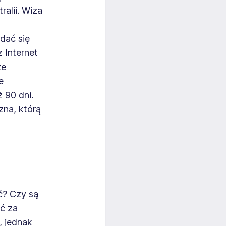
alii. Wiza
dać się
 Internet
że
e
 90 dni.
zna, którą
ć? Czy są
ć za
, jednak