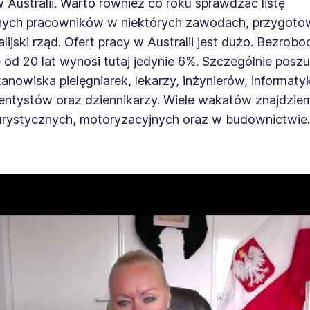
Australii. Warto również co roku sprawdzać listę
nych pracowników w niektórych zawodach, przygot
alijski rząd. Ofert pracy w Australii jest dużo. Bezrobo
 od 20 lat wynosi tutaj jedynie 6%. Szczególnie posz
anowiska pielęgniarek, lekarzy, inżynierów, informaty
dentystów oraz dziennikarzy. Wiele wakatów znajdzie
urystycznych, motoryzacyjnych oraz w budownictwie.