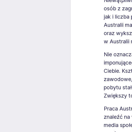
Niewątpliwi
osób z zagr
jak i liczb
Australii 
oraz wykszt
w Australii
Nie oznacza
imponujące
Ciebie. Ksz
zawodowe, 
pobytu stał
Zwiększy to
Praca Austr
znaleźć na 
media społe