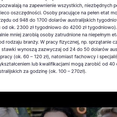
pozwalają na zapewnienie wszystkich, niezbędnych p
nieco oszczędności. Osoby pracujące na pełen etat mo
 rzędu od 948 do 1700 dolarów australijskich tygodni
iu od ok. 2300 zł tygodniowo do 4200 zł tygodniowo).
lnie mniej zarobią osoby zatrudnione na niepełnym et
od rodzaju branży. W pracy fizycznej, np. sprzątanie c
, stawki wynoszą zazwyczaj od 24 do 50 dolarów aust
pracy (ok. 60 – 120 zł), natomiast fachowcy i specjali
ykształceniem lub kwalifikacjami mogą zarobić od 40
tralijskich za godzinę (ok. 100 – 270zł).