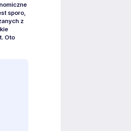
onomiczne
est sporo,
ązanych z
kie
t. Oto