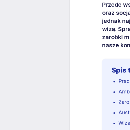
Przede ws
oraz socja
jednak na
wizą. Spra
zarobki mo
nasze kom
Spis 
Prac
Amba
Zaro
Aust
Wiza