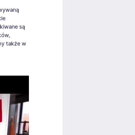
owywaną
cie
ukiwane są
ków,
my także w