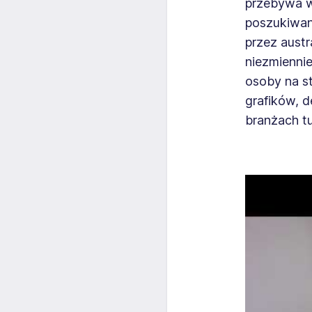
przebywa w 
poszukiwa
przez austr
niezmiennie
osoby na st
grafików, 
branżach t