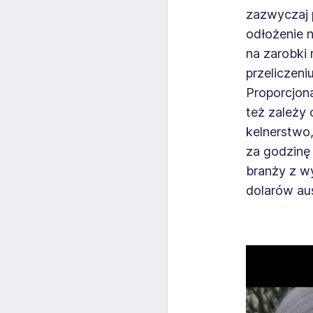
zazwyczaj 
odłożenie 
na zarobki
przeliczen
Proporcjona
też zależy 
kelnerstwo
za godzinę 
branży z w
dolarów aus