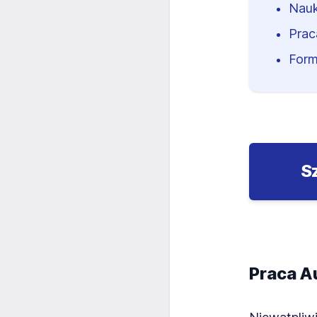
Nauk
Prac
Form
S
Praca Au