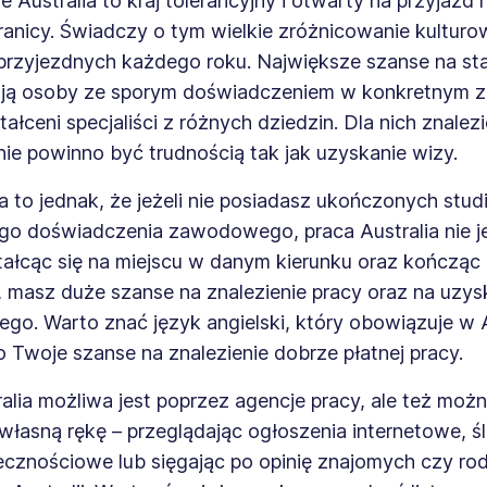
e Australia to kraj tolerancyjny i otwarty na przyjaz
anicy. Świadczy o tym wielkie zróżnicowanie kulturo
a przyjezdnych każdego roku. Największe szanse na st
mają osoby ze sporym doświadczeniem w konkretnym 
ałceni specjaliści z różnych dziedzin. Dla nich znalez
 nie powinno być trudnością tak jak uzyskanie wizy.
 to jednak, że jeżeli nie posiadasz ukończonych stud
go doświadczenia zawodowego, praca Australia nie je
tałcąc się na miejscu w danym kierunku oraz kończąc
masz duże szanse na znalezienie pracy oraz na uzys
ego. Warto znać język angielski, który obowiązuje w Au
 Twoje szanse na znalezienie dobrze płatnej pracy.
alia możliwa jest poprzez agencje pracy, ale też możn
własną rękę – przeglądając ogłoszenia internetowe, ś
cznościowe lub sięgając po opinię znajomych czy rod