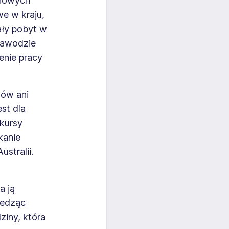
d nowych
we w kraju,
ały pobyt w
zawodzie
ienie pracy
iów ani
st dla
 kursy
kanie
stralii.
a ją
ledząc
ziny, która