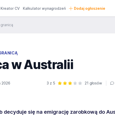
Kreator CV
Kalkulator wynagrodzeń
Dodaj ogłoszenie
 granicą
GRANICĄ
a w Australii
a 2026
3 z 5
21 głosów
Ocena: 3 z 5 | 21 głosów
b decyduje się na emigrację zarobkową do Aust