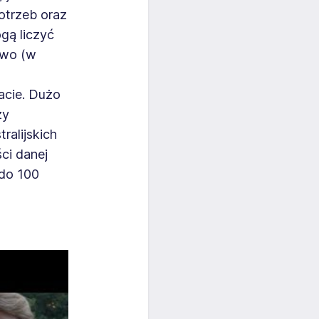
otrzeb oraz
gą liczyć
owo (w
acie. Dużo
zy
ralijskich
ści danej
 do 100