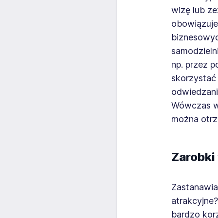
wizę lub z
obowiązuje,
biznesowyc
samodzielni
np. przez p
skorzystać
odwiedzanie
Wówczas w
można otrz
Zarobki 
Zastanawias
atrakcyjne
bardzo korz