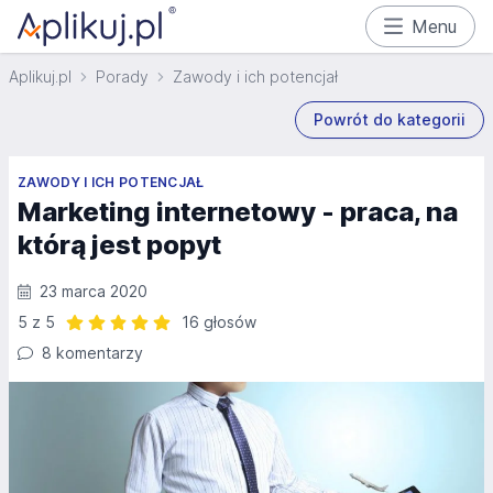
Menu
Aplikuj.pl
Porady
Zawody i ich potencjał
Powrót do kategorii
ZAWODY I ICH POTENCJAŁ
Marketing internetowy - praca, na
którą jest popyt
23 marca 2020
5 z 5
16 głosów
Ocena: 5 z 5 | 16 głosów
8 komentarzy