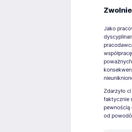
Zwolnie
Jako praco
dyscyplina
pracodawca
współpracę 
poważnych 
konsekwenc
nieuniknion
Zdarzyło ci
faktycznie
pewnością 
od powodów