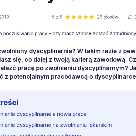
 2019
5 z 5
26 głosów
2
Ocena: 5 z 5 | 26 głosów
zwolniony dyscyplinarnie? W takim razie z pe
asz się, co dalej z twoją karierą zawodową. C
aleźć pracę po zwolnieniu dyscyplinarnym? J
ć z potencjalnym pracodawcą o dyscyplinarc
treści
nienie dyscyplinarne a nowa praca
nienie dyscyplinarne na zwolnieniu lekarskim
uter vs zwolnienie dyscyplinarne