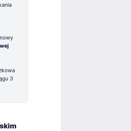
kania
umowy
owej
o
ązkowa
iągu 3
rskim