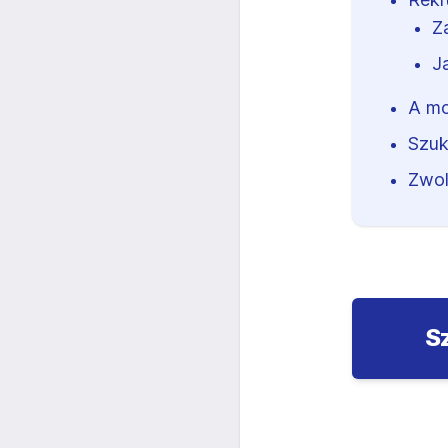
Z
J
A mo
Szuk
Zwol
S