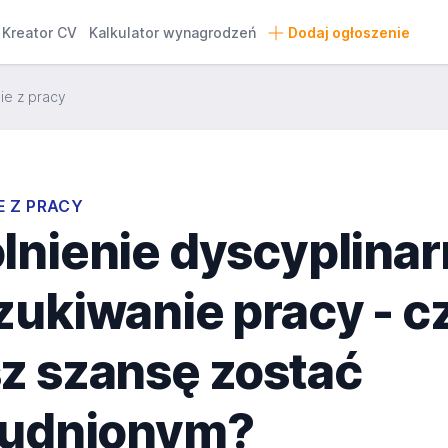
Kreator CV
Kalkulator wynagrodzeń
Dodaj ogłoszenie
ie z pracy
E Z PRACY
lnienie dyscyplinar
zukiwanie pracy - c
z szansę zostać
rudnionym?