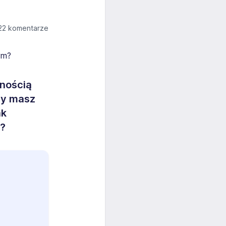
2 komentarze
wnością
zy masz
ak
e?