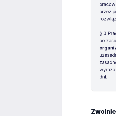
pracown
przez p
rozwią
§ 3 Pr
po zasi
organi
uzasadn
zasadn
wyraża 
dni.
Zwolnie