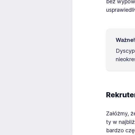
bez wypowie
usprawiedli
Ważne!
Dyscyp
nieokre
Rekrute
Załóżmy, ż
ty w najbli
bardzo częs