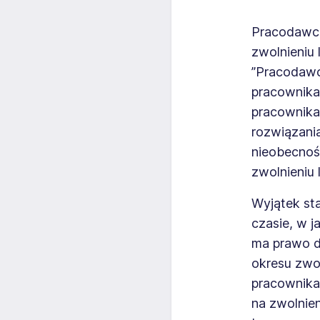
Pracodawca
zwolnieniu
”Pracodawc
pracownika,
pracownika 
rozwiązani
nieobecnoś
zwolnieniu 
Wyjątek st
czasie, w 
ma prawo d
okresu zwo
pracownika
na zwolnie