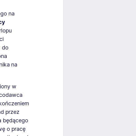
ego na
cy
rlopu
ci
y do
ona
nika na
niony w
racodawca
akończeniem
ad przez
ka będącego
wę o pracę