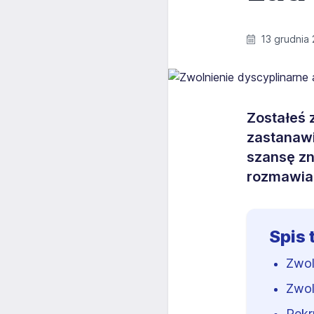
13 grudnia
Zostałeś 
zastanawi
szansę zn
rozmawia
Spis 
Zwol
Zwol
Rekr