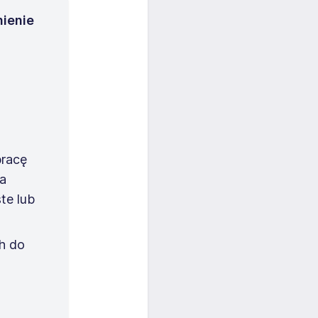
nienie
pracę
na
te lub
h do