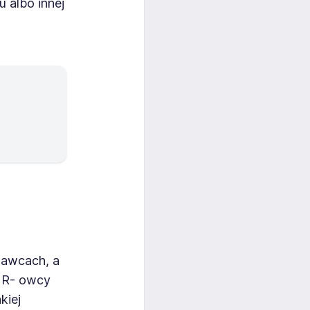
 albo innej
dawcach, a
 HR- owcy
kiej