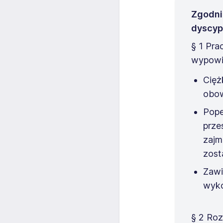
Zgodnie
dyscyp
§ 1 Pr
wypowie
Cięż
obow
Pope
prze
zajm
zost
Zawi
wyko
§ 2 Ro