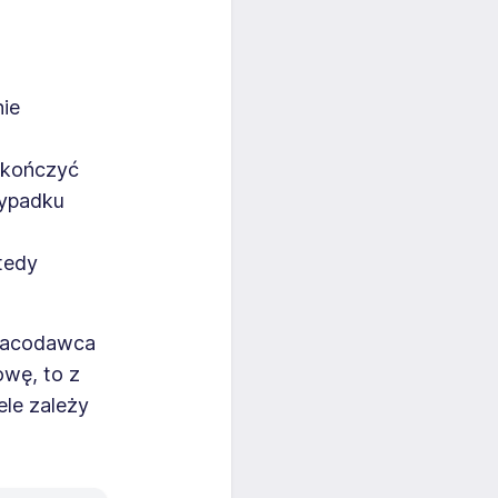
nie
akończyć
zypadku
tedy
pracodawca
owę, to z
ele zależy