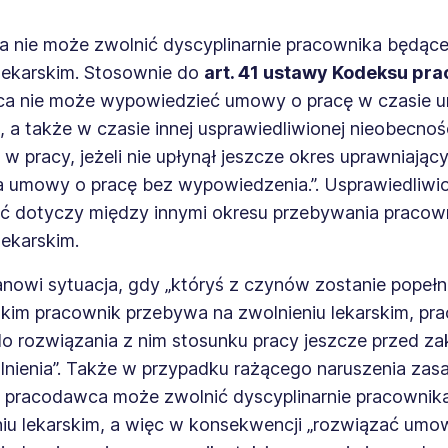
 nie może zwolnić dyscyplinarnie pracownika będąc
 lekarskim. Stosownie do
art. 41 ustawy Kodeksu pra
a nie może wypowiedzieć umowy o pracę w czasie u
 a także w czasie innej usprawiedliwionej nieobecnoś
w pracy, jeżeli nie upłynął jeszcze okres uprawniając
a umowy o pracę bez wypowiedzenia.”. Usprawiedliwi
ć dotyczy między innymi okresu przebywania pracow
lekarskim.
anowi sytuacja, gdy „któryś z czynów zostanie popeł
jakim pracownik przebywa na zwolnieniu lekarskim, p
o rozwiązania z nim stosunku pracy jeszcze przed z
lnienia”. Także w przypadku rażącego naruszenia zas
 pracodawca może zwolnić dyscyplinarnie pracowni
niu lekarskim, a więc w konsekwencji „rozwiązać umo