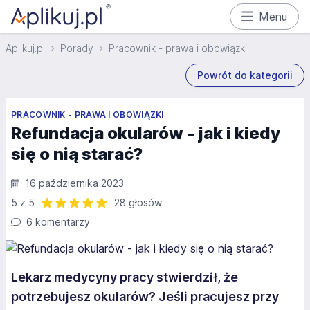
Menu
Aplikuj.pl
Porady
Pracownik - prawa i obowiązki
Powrót do kategorii
PRACOWNIK - PRAWA I OBOWIĄZKI
Refundacja okularów - jak i kiedy
się o nią starać?
16 października 2023
5 z 5
28 głosów
Ocena: 5 z 5 | 28 głosów
6 komentarzy
Lekarz medycyny pracy stwierdził, że
potrzebujesz okularów? Jeśli pracujesz przy