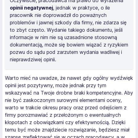
Oczywiście, pracodawca ma prawo do wyrażenia
opinii negatywnej
, jednak w praktyce, o ile
pracownik nie doprowadził do poważnych
problemów i jawnej szkody dla firmy, nie zdarza się
to zbyt często. Wydanie takiego dokumentu, jeśli
informacje w nim nie są uzasadnione stosowną
dokumentacją, może się bowiem wiązać z ryzykiem
pozwu do sądu pod zarzutem wydania wadliwej i
nieprawdziwej opinii.
Warto mieć na uwadze, że nawet gdy ogólny wydźwięk
opinii jest pozytywny, może jednak przy tym
wskazywać na Twoje drobne braki kompetencyjne. Aby
nie być zaskoczonym surowymi elementami oceny,
warto w trakcie okresu pracy oraz przed odejściem z
firmy porozmawiać z przełożonym o ewentualnych
kłopotach z obowiązkami czy efektywnością. Dzięki
temu być może znajdziecie rozwiązanie, będziesz miał
szansę zreflektować się w oczach pracodawcy, a w