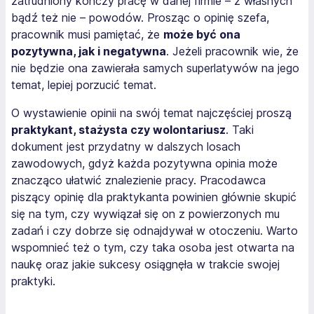
zatrudniony kończy pracę w danej firmie – z własnych
bądź też nie – powodów. Prosząc o opinię szefa,
pracownik musi pamiętać, że
może być ona
pozytywna, jak i negatywna
. Jeżeli pracownik wie, że
nie będzie ona zawierała samych superlatywów na jego
temat, lepiej porzucić temat.
O wystawienie opinii na swój temat najczęściej proszą
praktykant, stażysta czy wolontariusz
. Taki
dokument jest przydatny w dalszych losach
zawodowych, gdyż każda pozytywna opinia może
znacząco ułatwić znalezienie pracy. Pracodawca
piszący opinię dla praktykanta powinien głównie skupić
się na tym, czy wywiązał się on z powierzonych mu
zadań i czy dobrze się odnajdywał w otoczeniu. Warto
wspomnieć też o tym, czy taka osoba jest otwarta na
naukę oraz jakie sukcesy osiągnęła w trakcie swojej
praktyki.