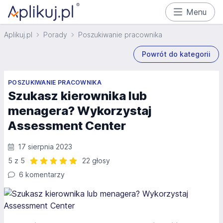
Menu
Aplikuj.pl
Porady
Poszukiwanie pracownika
Powrót do kategorii
POSZUKIWANIE PRACOWNIKA
Szukasz kierownika lub
menagera? Wykorzystaj
Assessment Center
17 sierpnia 2023
5 z 5
22 głosy
Ocena: 5 z 5 | 22 głosy
6 komentarzy