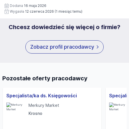
i może być w każdym czasie wycofana.
Dodana
16 maja 2026
Wygasła
12 czerwca 2026
(1 miesiąc temu)
Chcesz dowiedzieć się więcej o firmie?
Zobacz profil pracodawcy
Pozostałe oferty pracodawcy
Specjalista/ka ds. Księgowości
Specjali
Merkury Market
Krosno