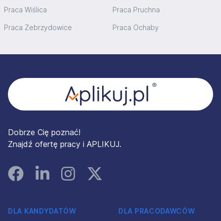
Praca Wiślica
Praca Pruchna
Praca Zebrzydowice
Praca Ochaby
Stopka
Dobrze Cię poznać!
Znajdź ofertę pracy i APLIKUJ.
Facebook
Linked In
Instagram
Instagram
DLA KANDYDATÓW
DLA PRACODAWCÓW