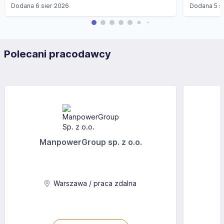
Dodana
6 sier 2026
Dodana
5 s
Polecani pracodawcy
ManpowerGroup sp. z o.o.
Warszawa / praca zdalna