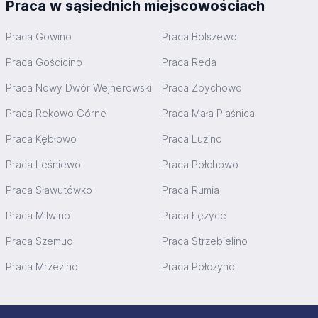
Praca w sąsiednich miejscowościach
Praca Gowino
Praca Bolszewo
Praca Gościcino
Praca Reda
Praca Nowy Dwór Wejherowski
Praca Zbychowo
Praca Rekowo Górne
Praca Mała Piaśnica
Praca Kębłowo
Praca Luzino
Praca Leśniewo
Praca Połchowo
Praca Sławutówko
Praca Rumia
Praca Milwino
Praca Łężyce
Praca Szemud
Praca Strzebielino
Praca Mrzezino
Praca Połczyno
Stopka