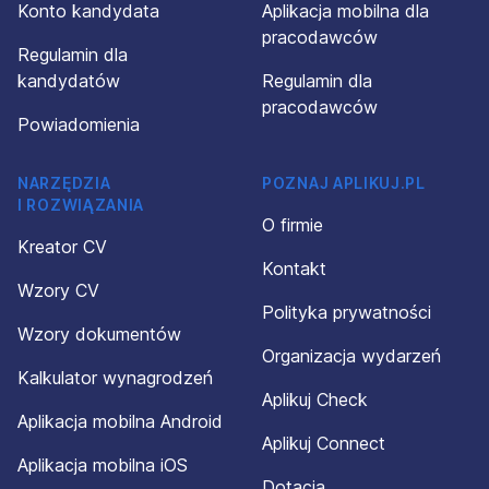
Konto kandydata
Aplikacja mobilna dla
pracodawców
Regulamin dla
kandydatów
Regulamin dla
pracodawców
Powiadomienia
NARZĘDZIA
POZNAJ APLIKUJ.PL
I ROZWIĄZANIA
O firmie
Kreator CV
Kontakt
Wzory CV
Polityka prywatności
Wzory dokumentów
Organizacja wydarzeń
Kalkulator wynagrodzeń
Aplikuj Check
Aplikacja mobilna Android
Aplikuj Connect
Aplikacja mobilna iOS
Dotacja