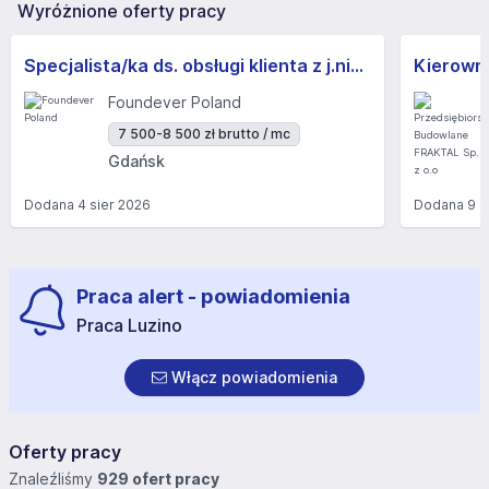
Wyróżnione oferty pracy
Specjalista/ka ds. obsługi klienta z j.niemieckim
Kierown
Foundever Poland
7 500-8 500 zł brutto / mc
Gdańsk
Dodana
4 sier 2026
Dodana
9 s
Praca alert - powiadomienia
Praca Luzino
Włącz powiadomienia
Oferty pracy
Znaleźliśmy
929 ofert pracy