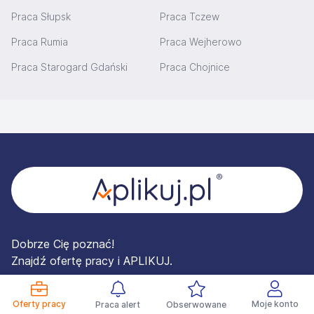
Praca Słupsk
Praca Tczew
Praca Rumia
Praca Wejherowo
Praca Starogard Gdański
Praca Chojnice
Stopka
Dobrze Cię poznać!
Znajdź ofertę pracy i APLIKUJ.
Facebook
Linked In
Instagram
Instagram
Oferty pracy
Moje konto
Praca alert
Obserwowane