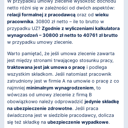
W przypadku umowy zlecenie wysokość dochodu
netto różni się w zależności od dwóch aspektów:
relacji formalnej z pracodawcą
oraz od
wieku
pracownika
. 30800 zł netto – ile to brutto w
przypadku UZ?
Zgodnie z wyliczeniami kalkulatora
wynagrodzeń – 30800 zł netto to 40761 zł brutto
w przypadku umowy zlecenie.
Warto pamiętać, że jeśli umowa zlecenie zawarta
jest między stronami trwającego stosunku pracy,
traktowana jest jak umowa o pracę
i podlega
wszystkim składkom. Jeśli natomiast pracownik
zatrudniony jest w firmie A na umowie o pracę z co
najmniej
minimalnym wynagrodzeniem
, to
wówczas od umowy zlecenie z firmą B
obowiązkowo należy odprowadzić
jedynie składkę
na ubezpieczenie zdrowotne
. Jeśli praca
świadczona jest w siedzibie pracodawcy, dolicza
się też składkę na
ubezpieczenie wypadkowe
.