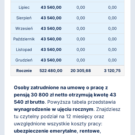
Lipiec
43 540,00
0,00
0,00
Sierpień
43 540,00
0,00
0,00
Wrzesień
43 540,00
0,00
0,00
Październik
43 540,00
0,00
0,00
Listopad
43 540,00
0,00
0,00
Grudzień
43 540,00
0,00
0,00
Rocznie
522 480,00
20 305,68
3 120,75
Osoby zatrudnione na umowę o pracę z
pensją 30 800 zł netto otrzymują kwotę 43
540 zł brutto
. Powyższa tabela przedstawia
wynagrodzenie w ujęciu rocznym
. Znajdziesz
tu czytelny podział na 12 miesięcy oraz
uwzględnione wszystkie koszty pracy:
ubezpieczenie emerytalne
,
rentowe
,