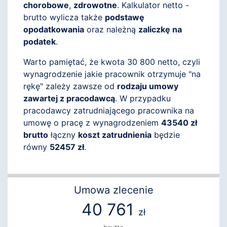
chorobowe
,
zdrowotne
. Kalkulator netto -
brutto wylicza także
podstawę
opodatkowania
oraz należną
zaliczkę na
podatek
.
Warto pamiętać, że kwota 30 800 netto, czyli
wynagrodzenie jakie pracownik otrzymuje "na
rękę" zależy zawsze od
rodzaju umowy
zawartej z pracodawcą
. W przypadku
pracodawcy zatrudniającego pracownika na
umowę o pracę z wynagrodzeniem
43540 zł
brutto
łączny
koszt zatrudnienia
będzie
równy
52457 zł
.
Umowa zlecenie
40 761
zł