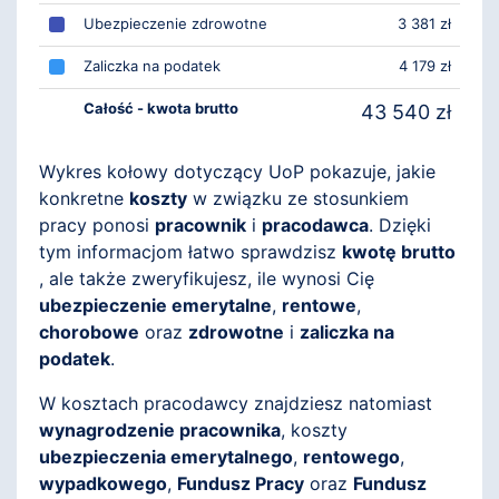
Ubezpieczenie zdrowotne
3 381 zł
Zaliczka na podatek
4 179 zł
Całość - kwota brutto
43 540 zł
Wykres kołowy dotyczący UoP pokazuje, jakie
konkretne
koszty
w związku ze stosunkiem
pracy ponosi
pracownik
i
pracodawca
. Dzięki
tym informacjom łatwo sprawdzisz
kwotę brutto
, ale także zweryfikujesz, ile wynosi Cię
ubezpieczenie emerytalne
,
rentowe
,
chorobowe
oraz
zdrowotne
i
zaliczka na
podatek
.
W kosztach pracodawcy znajdziesz natomiast
wynagrodzenie pracownika
, koszty
ubezpieczenia emerytalnego
,
rentowego
,
wypadkowego
,
Fundusz Pracy
oraz
Fundusz