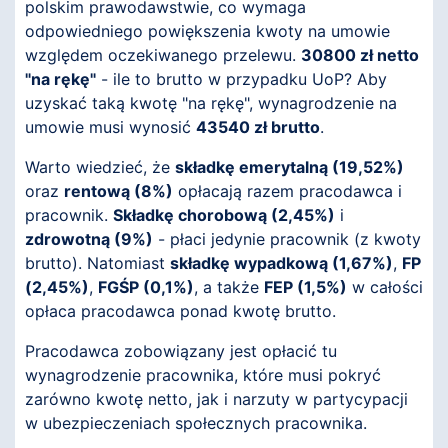
polskim prawodawstwie, co wymaga
odpowiedniego powiększenia kwoty na umowie
względem oczekiwanego przelewu.
30800 zł netto
"na rękę"
- ile to brutto w przypadku UoP? Aby
uzyskać taką kwotę "na rękę", wynagrodzenie na
umowie musi wynosić
43540 zł brutto
.
Warto wiedzieć, że
składkę emerytalną (19,52%)
oraz
rentową (8%)
opłacają razem pracodawca i
pracownik.
Składkę chorobową (2,45%)
i
zdrowotną (9%)
- płaci jedynie pracownik (z kwoty
brutto). Natomiast
składkę wypadkową (1,67%)
,
FP
(2,45%)
,
FGŚP (0,1%)
, a także
FEP (1,5%)
w całości
opłaca pracodawca ponad kwotę brutto.
Pracodawca zobowiązany jest opłacić tu
wynagrodzenie pracownika, które musi pokryć
zarówno kwotę netto, jak i narzuty w partycypacji
w ubezpieczeniach społecznych pracownika.