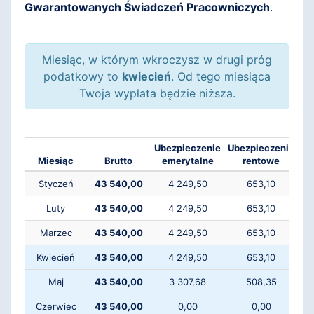
Gwarantowanych Świadczeń Pracowniczych
.
Miesiąc, w którym wkroczysz w drugi próg
podatkowy to
kwiecień
. Od tego miesiąca
Twoja wypłata będzie niższa.
Ubezpieczenie
Ubezpieczenie
Ub
Miesiąc
Brutto
emerytalne
rentowe
Styczeń
43 540,00
4 249,50
653,10
Luty
43 540,00
4 249,50
653,10
Marzec
43 540,00
4 249,50
653,10
Kwiecień
43 540,00
4 249,50
653,10
Maj
43 540,00
3 307,68
508,35
Czerwiec
43 540,00
0,00
0,00