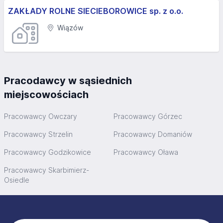
ZAKŁADY ROLNE SIECIEBOROWICE sp. z o.o.
Wiązów
Pracodawcy w sąsiednich
miejscowościach
Pracowawcy Owczary
Pracowawcy Górzec
Pracowawcy Strzelin
Pracowawcy Domaniów
Pracowawcy Godzikowice
Pracowawcy Oława
Pracowawcy Skarbimierz-
Osiedle
Stopka