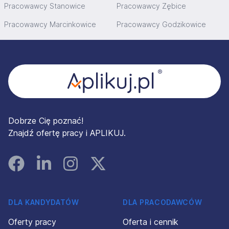
Pracowawcy Stanowice
Pracowawcy Zębice
Pracowawcy Marcinkowice
Pracowawcy Godzikowice
Stopka
Dobrze Cię poznać!
Znajdź ofertę pracy i APLIKUJ.
Facebook
Linked In
Instagram
Instagram
DLA KANDYDATÓW
DLA PRACODAWCÓW
Oferty pracy
Oferta i cennik