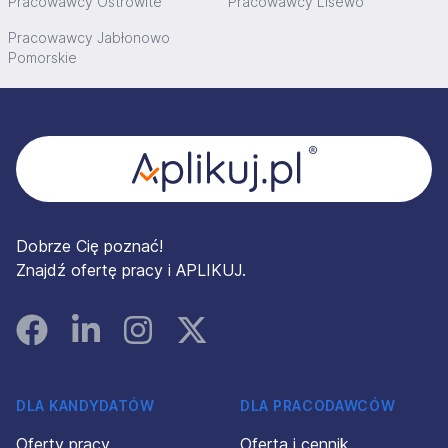
Pracowawcy Ostrowite
Pracowawcy Lisewo
Pracowawcy Jabłonowo
Pomorskie
Stopka
Dobrze Cię poznać!
Znajdź ofertę pracy i APLIKUJ.
Facebook
Linked In
Instagram
Instagram
DLA KANDYDATÓW
DLA PRACODAWCÓW
Oferty pracy
Oferta i cennik