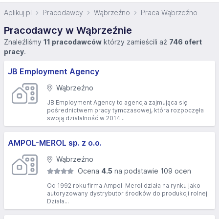
Aplikuj.pl
Pracodawcy
Wąbrzeźno
Praca Wąbrzeźno
Pracodawcy w Wąbrzeźnie
Znaleźliśmy
11 pracodawców
którzy zamieścili aż
746 ofert
pracy
.
JB Employment Agency
Wąbrzeźno
JB Employment Agency to agencja zajmująca się
pośrednictwem pracy tymczasowej, która rozpoczęła
swoją działalność w 2014...
AMPOL-MEROL sp. z o.o.
Wąbrzeźno
Ocena
4.5
na podstawie 109 ocen
Od 1992 roku firma Ampol-Merol działa na rynku jako
autoryzowany dystrybutor środków do produkcji rolnej.
Działa...