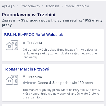
Aplikuj.pl
Pracodawcy
Trzebinia
Praca Trzebinia
Pracodawcy w Trzebini
Znaleźliśmy
39 pracodawców
którzy zamieścili aż
1952 oferty
pracy
.
P.P.U.H. EL-PROD Rafał Walusiak
Trzebinia
Od ponad dwóch dekad firma (nazwa firmy) działa na
rynku usług elektrycznych, dostarczając niezawodne i
innowacyj...
ToolMar Marcin Przybyś
Trzebinia
Ocena
4.8
na podstawie 180 ocen
ToolMar, zarządzany przez Marcina Przybysia, to firma,
która koncentruje się na wysokiej jakości wytwórstwie
oraz rzemio...