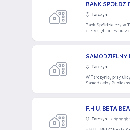
BANK SPÓŁDZI
Tarczyn
Bank Spółdzielczy w Ta
przedsiębiorstw oraz r
SAMODZIELNY 
Tarczyn
W Tarczynie, przy ulic
Samodzielny Publiczny
F.H.U. BETA B
Tarczyn
F.H.U. "BETA" Beata W