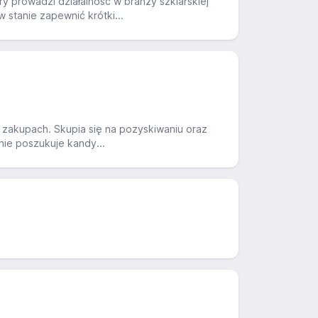
 prowadzi działalność w branży szklarskiej
w stanie zapewnić krótki...
 i zakupach. Skupia się na pozyskiwaniu oraz
nie poszukuje kandy...