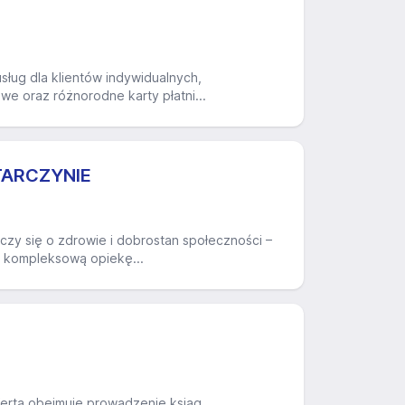
sług dla klientów indywidualnych,
we oraz różnorodne karty płatni...
TARCZYNIE
zczy się o zdrowie i dobrostan społeczności –
c kompleksową opiekę...
oferta obejmuje prowadzenie ksiąg