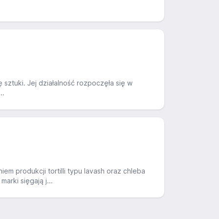
ę sztuki. Jej działalność rozpoczęła się w
..
em produkcji tortilli typu lavash oraz chleba
arki sięgają j...