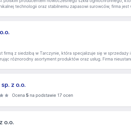
st polskim producentem nowoczesnego szkła ogniochronnego, który
nikalnej technologii oraz stabilnemu zapasowi surowców, firma jest 
o.o.
st firmą z siedzibą w Tarczynie, która specjalizuje się w sprzedaży
erując różnorodny asortyment produktów oraz usług. Firma nieustan
p. z o.o.
Ocena
5
na podstawie 17 ocen
 o.o.