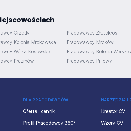
iejscowościach
wawcy Grzędy
Pracowawcy Złotokłos
awcy Kolonia Mrokowska
Pracowawcy Mroków
wawcy Wólka Kosowska
Pracowawcy Kolonia Warsza
wawcy Prażmów
Pracowawcy Pniewy
DLA PRACODAWCÓW
NARZĘDZIA I
Oferta i cennik
Kreator CV
Profil Pracodawcy 360°
Wzory CV