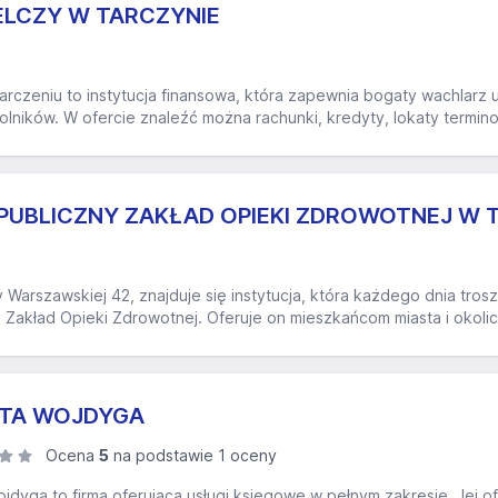
ELCZY W TARCZYNIE
rczeniu to instytucja finansowa, która zapewnia bogaty wachlarz u
olników. W ofercie znaleźć można rachunki, kredyty, lokaty termino
PUBLICZNY ZAKŁAD OPIEKI ZDROWOTNEJ W 
y Warszawskiej 42, znajduje się instytucja, która każdego dnia tros
 Zakład Opieki Zdrowotnej. Oferuje on mieszkańcom miasta i okoli
EATA WOJDYGA
Ocena
5
na podstawie 1 oceny
ojdyga to firma oferująca usługi księgowe w pełnym zakresie. Jej 