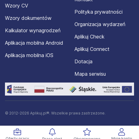
Wzory CV
Polityka prywatności
Wzory dokumentów
Organizacja wydarzeń
Kalkulator wynagrodzeń
Aplikuj Check
Aplikacja mobilna Android
Aplikuj Connect
Aplikacja mobilna iOS
Dotacja
Mapa serwisu
© 2012-2026 Aplikuj.pl®. Wszelkie prawa zastrzeżone.
Oferty pracy
Moje konto
Praca alert
Obserwowane