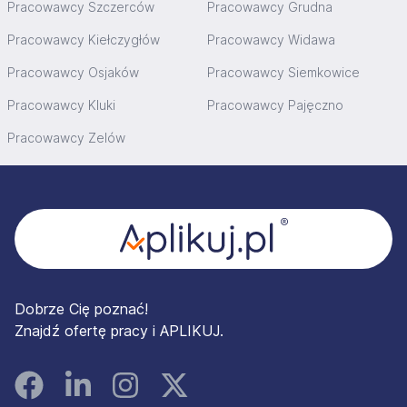
Pracowawcy Szczerców
Pracowawcy Grudna
Pracowawcy Kiełczygłów
Pracowawcy Widawa
Pracowawcy Osjaków
Pracowawcy Siemkowice
Pracowawcy Kluki
Pracowawcy Pajęczno
Pracowawcy Zelów
Stopka
Dobrze Cię poznać!
Znajdź ofertę pracy i APLIKUJ.
Facebook
Linked In
Instagram
Instagram