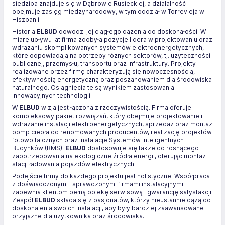
siedziba znajduje się w Dąbrowie Rusieckiej, a działalność
obejmuje zasięg międzynarodowy, w tym oddział w Torrevieja w
Hiszpanii.
Historia
ELBUD
dowodzi jej ciągłego dążenia do doskonałości. W
miarę upływu lat firma zdobyła pozycję lidera w projektowaniu oraz
wdrażaniu skomplikowanych systemów elektroenergetycznych,
które odpowiadają na potrzeby różnych sektorów, tj. użyteczności
publicznej, przemysłu, transportu oraz infrastruktury. Projekty
realizowane przez firmę charakteryzują się nowoczesnością,
efektywnością energetyczną oraz poszanowaniem dla środowiska
naturalnego. Osiągnięcia te są wynikiem zastosowania
innowacyjnych technologii.
W
ELBUD
wizja jest łączona z rzeczywistością. Firma oferuje
kompleksowy pakiet rozwiązań, który obejmuje projektowanie i
wdrażanie instalacji elektroenergetycznych, sprzedaż oraz montaż
pomp ciepła od renomowanych producentów, realizację projektów
fotowoltaicznych oraz instalacje Systemów Inteligentnych
Budynków (BMS).
ELBUD
dostosowuje się także do rosnącego
zapotrzebowania na ekologiczne źródła energii, oferując montaż
stacji ładowania pojazdów elektrycznych.
Podejście firmy do każdego projektu jest holistyczne. Współpraca
z doświadczonymi i sprawdzonymi firmami instalacyjnymi
zapewnia klientom pełną opiekę serwisową i gwarancję satysfakcji.
Zespół
ELBUD
składa się z pasjonatów, którzy nieustannie dążą do
doskonalenia swoich instalacji, aby były bardziej zaawansowane i
przyjazne dla użytkownika oraz środowiska.