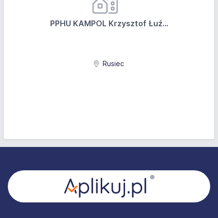
PPHU KAMPOL Krzysztof Łuź...
Rusiec
Stopka