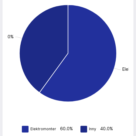
: 40.0%
Elektr
60.0%
40.0%
Elektromonter
Inny