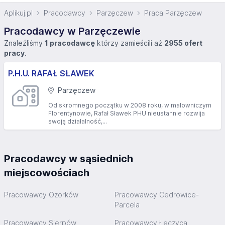
Aplikuj.pl
Pracodawcy
Parzęczew
Praca Parzęczew
Pracodawcy w Parzęczewie
Znaleźliśmy
1 pracodawcę
którzy zamieścili aż
2955 ofert
pracy
.
P.H.U. RAFAŁ SŁAWEK
Parzęczew
Od skromnego początku w 2008 roku, w malowniczym
Florentynowie, Rafał Sławek PHU nieustannie rozwija
swoją działalność,...
Pracodawcy w sąsiednich
miejscowościach
Pracowawcy Ozorków
Pracowawcy Cedrowice-
Parcela
Pracowawcy Sierpów
Pracowawcy Łęczyca