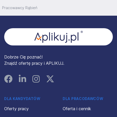
Pracowawcy Rąbień
Stopka
Dobrze Cię poznać!
Znajdź ofertę pracy i APLIKUJ.
Facebook
Linked In
Instagram
Instagram
DLA KANDYDATÓW
DLA PRACODAWCÓW
Oferty pracy
Oferta i cennik