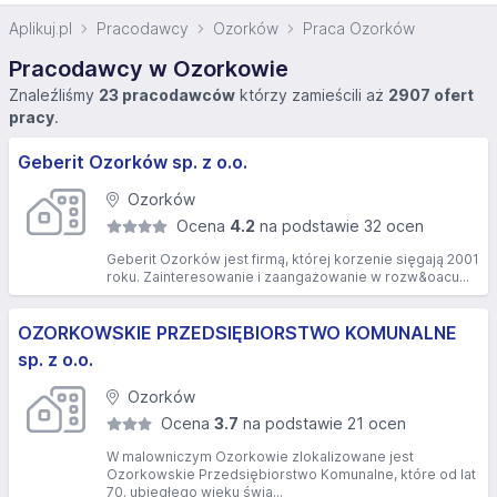
Aplikuj.pl
Pracodawcy
Ozorków
Praca Ozorków
Pracodawcy w Ozorkowie
Znaleźliśmy
23 pracodawców
którzy zamieścili aż
2907 ofert
pracy
.
Geberit Ozorków sp. z o.o.
Ozorków
Ocena
4.2
na podstawie 32 ocen
Geberit Ozorków jest firmą, której korzenie sięgają 2001
roku. Zainteresowanie i zaangażowanie w rozw&oacu...
OZORKOWSKIE PRZEDSIĘBIORSTWO KOMUNALNE
sp. z o.o.
Ozorków
Ocena
3.7
na podstawie 21 ocen
W malowniczym Ozorkowie zlokalizowane jest
Ozorkowskie Przedsiębiorstwo Komunalne, które od lat
70. ubiegłego wieku świa...