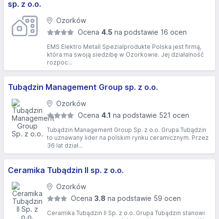
sp. z o.o.
Ozorków
Ocena
4.5
na podstawie 16 ocen
EMS Elektro Metall Spezialprodukte Polska jest firmą,
która ma swoją siedzibę w Ozorkowie. Jej działalność
rozpoc...
Tubądzin Management Group sp. z o.o.
Ozorków
Ocena
4.1
na podstawie 521 ocen
Tubądzin Management Group Sp. z o.o. Grupa Tubądzin
to uznawany lider na polskim rynku ceramicznym. Przez
36 lat dział...
Ceramika Tubądzin II sp. z o.o.
Ozorków
Ocena
3.8
na podstawie 59 ocen
Ceramika Tubądzin II Sp. z o.o. Grupa Tubądzin stanowi