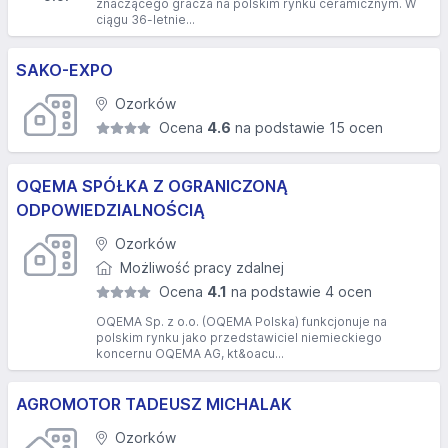
znaczącego gracza na polskim rynku ceramicznym. W
ciągu 36-letnie...
SAKO-EXPO
Ozorków
Ocena
4.6
na podstawie 15 ocen
OQEMA SPÓŁKA Z OGRANICZONĄ
ODPOWIEDZIALNOŚCIĄ
Ozorków
Możliwość pracy zdalnej
Ocena
4.1
na podstawie 4 ocen
OQEMA Sp. z o.o. (OQEMA Polska) funkcjonuje na
polskim rynku jako przedstawiciel niemieckiego
koncernu OQEMA AG, kt&oacu...
AGROMOTOR TADEUSZ MICHALAK
Ozorków