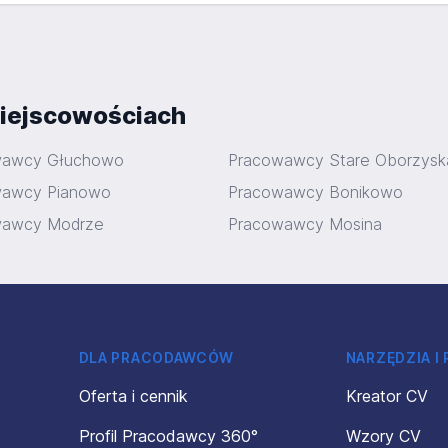
iejscowościach
wawcy Głuchowo
Pracowawcy Stare Oborzysk
wawcy Pianowo
Pracowawcy Bonikowo
wawcy Modrze
Pracowawcy Mosina
DLA PRACODAWCÓW
NARZĘDZIA I
Oferta i cennik
Kreator CV
Profil Pracodawcy 360°
Wzory CV