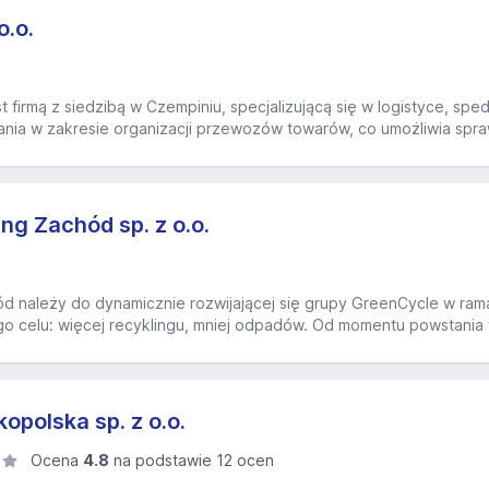
o.o.
t firmą z siedzibą w Czempiniu, specjalizującą się w logistyce, sped
ia w zakresie organizacji przewozów towarów, co umożliwia spraw
ng Zachód sp. z o.o.
d należy do dynamicznie rozwijającej się grupy GreenCycle w ramac
go celu: więcej recyklingu, mniej odpadów. Od momentu powstania w
opolska sp. z o.o.
Ocena
4.8
na podstawie 12 ocen