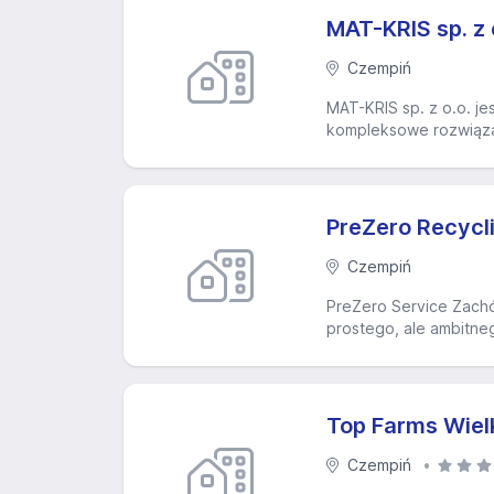
MAT-KRIS sp. z 
Czempiń
MAT-KRIS sp. z o.o. jes
kompleksowe rozwiązan
PreZero Recycli
Czempiń
PreZero Service Zachó
prostego, ale ambitne
Top Farms Wielk
Czempiń