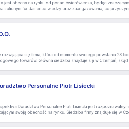
a jest obecna na rynku od ponad ćwierćwiecza, będąc znaczącym 
 na solidnym fundamentie wiedzy oraz zaangażowania, co przyczynił
O.O.
 rozwijająca się firma, która od momentu swojego powstania 23 lip
rogowego towarów. Główna siedziba znajduje się w Czempiń, skąd
radztwo Personalne Piotr Lisiecki
spektiva Doradztwo Personalne Piotr Lisiecki jest rozpoznawaln
jącym swoją obecność na rynku. Siedziba firmy znajduje się w Czem