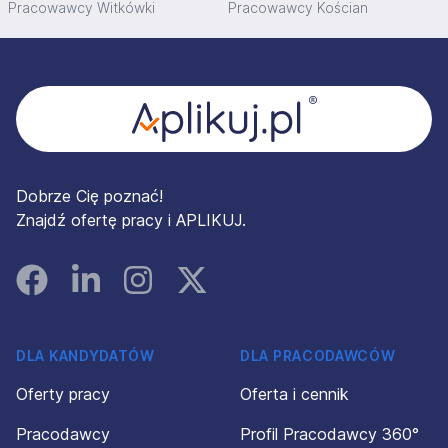
Pracowawcy Witkówki
Pracowawcy Kościan
Stopka
Dobrze Cię poznać!
Znajdź ofertę pracy i APLIKUJ.
Facebook
Linked In
Instagram
Instagram
DLA KANDYDATÓW
DLA PRACODAWCÓW
Oferty pracy
Oferta i cennik
Pracodawcy
Profil Pracodawcy 360°