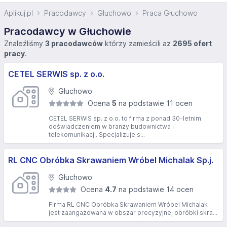
Aplikuj.pl
Pracodawcy
Głuchowo
Praca Głuchowo
Pracodawcy w Głuchowie
Znaleźliśmy
3 pracodawców
którzy zamieścili aż
2695 ofert
pracy
.
CETEL SERWIS sp. z o.o.
Głuchowo
Ocena
5
na podstawie 11 ocen
CETEL SERWIS sp. z o.o. to firma z ponad 30-letnim
doświadczeniem w branży budownictwa i
telekomunikacji. Specjalizuje s...
RL CNC Obróbka Skrawaniem Wróbel Michalak Sp.j.
Głuchowo
Ocena
4.7
na podstawie 14 ocen
Firma RL CNC Obróbka Skrawaniem Wróbel Michalak
jest zaangażowana w obszar precyzyjnej obróbki skra...