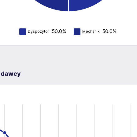
50.0%
50.0%
Dyspozytor
Mechanik
codawcy