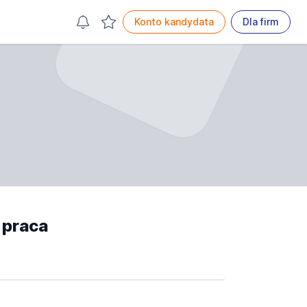
Konto kandydata
Dla firm
 praca