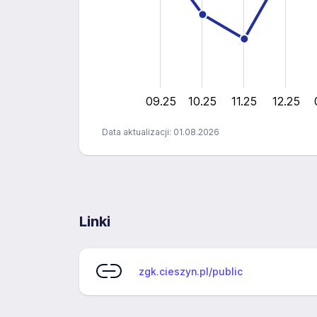
10
20
5
0
09.25
10.25
11.25
12.25
Data aktualizacji: 01.08.2026
Linki
zgk.cieszyn.pl/public