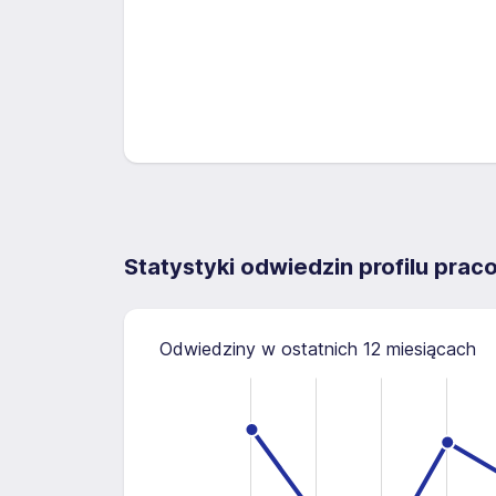
Statystyki odwiedzin profilu pra
Odwiedziny w ostatnich 12 miesiącach
20
-10
25
-5
15