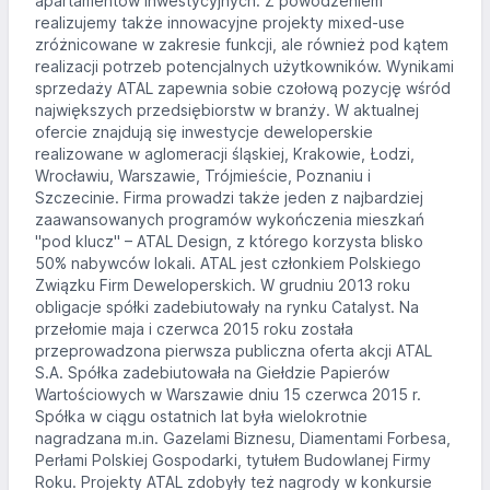
apartamentów inwestycyjnych. Z powodzeniem
realizujemy także innowacyjne projekty mixed-use
zróżnicowane w zakresie funkcji, ale również pod kątem
realizacji potrzeb potencjalnych użytkowników. Wynikami
sprzedaży ATAL zapewnia sobie czołową pozycję wśród
największych przedsiębiorstw w branży. W aktualnej
ofercie znajdują się inwestycje deweloperskie
realizowane w aglomeracji śląskiej, Krakowie, Łodzi,
Wrocławiu, Warszawie, Trójmieście, Poznaniu i
Szczecinie. Firma prowadzi także jeden z najbardziej
zaawansowanych programów wykończenia mieszkań
"pod klucz" – ATAL Design, z którego korzysta blisko
50% nabywców lokali. ATAL jest członkiem Polskiego
Związku Firm Deweloperskich. W grudniu 2013 roku
obligacje spółki zadebiutowały na rynku Catalyst. Na
przełomie maja i czerwca 2015 roku została
przeprowadzona pierwsza publiczna oferta akcji ATAL
S.A. Spółka zadebiutowała na Giełdzie Papierów
Wartościowych w Warszawie dniu 15 czerwca 2015 r.
Spółka w ciągu ostatnich lat była wielokrotnie
nagradzana m.in. Gazelami Biznesu, Diamentami Forbesa,
Perłami Polskiej Gospodarki, tytułem Budowlanej Firmy
Roku. Projekty ATAL zdobyły też nagrody w konkursie