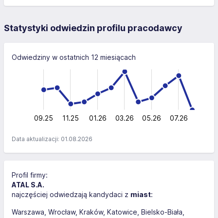
Statystyki odwiedzin profilu pracodawcy
Odwiedziny w ostatnich 12 miesiącach
-20
-10
30
-5
5
20
20
10
0
09.25
11.25
01.26
03.26
L
05.26
07.26
Data aktualizacji: 01.08.2026
Profil firmy:
ATAL S.A.
najczęściej odwiedzają kandydaci z
miast
:
Warszawa
Wrocław
Kraków
Katowice
Bielsko-Biała