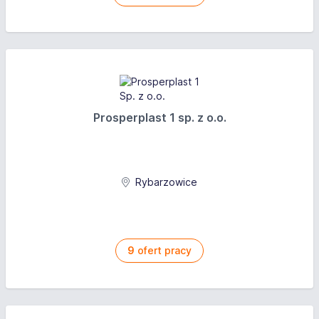
Prosperplast 1 sp. z o.o.
Rybarzowice
9
ofert pracy
Zestawienie danych finansowych Atal S.A. Źródło:
atal.pl