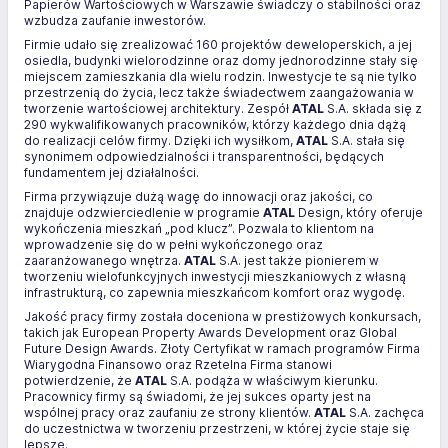
Papierów Wartościowych w Warszawie świadczy o stabilności oraz
wzbudza zaufanie inwestorów.
Firmie udało się zrealizować 160 projektów deweloperskich, a jej
osiedla, budynki wielorodzinne oraz domy jednorodzinne stały się
miejscem zamieszkania dla wielu rodzin. Inwestycje te są nie tylko
przestrzenią do życia, lecz także świadectwem zaangażowania w
tworzenie wartościowej architektury. Zespół
ATAL
S.A. składa się z
290 wykwalifikowanych pracowników, którzy każdego dnia dążą
do realizacji celów firmy. Dzięki ich wysiłkom,
ATAL
S.A. stała się
synonimem odpowiedzialności i transparentności, będących
fundamentem jej działalności.
Firma przywiązuje dużą wagę do innowacji oraz jakości, co
znajduje odzwierciedlenie w programie
ATAL
Design, który oferuje
wykończenia mieszkań „pod klucz”. Pozwala to klientom na
wprowadzenie się do w pełni wykończonego oraz
zaaranżowanego wnętrza.
ATAL
S.A. jest także pionierem w
tworzeniu wielofunkcyjnych inwestycji mieszkaniowych z własną
infrastrukturą, co zapewnia mieszkańcom komfort oraz wygodę.
Jakość pracy firmy została doceniona w prestiżowych konkursach,
takich jak European Property Awards Development oraz Global
Future Design Awards. Złoty Certyfikat w ramach programów Firma
Wiarygodna Finansowo oraz Rzetelna Firma stanowi
potwierdzenie, że
ATAL
S.A. podąża w właściwym kierunku.
Pracownicy firmy są świadomi, że jej sukces oparty jest na
wspólnej pracy oraz zaufaniu ze strony klientów.
ATAL
S.A. zachęca
do uczestnictwa w tworzeniu przestrzeni, w której życie staje się
lepsze.