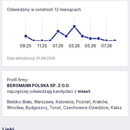
Odwiedziny w ostatnich 12 miesiącach
-10
15
-4
-5
-2
10
10
5
0
09.25
11.25
01.26
03.26
L
05.26
07.26
Data aktualizacji: 01.08.2026
Profil firmy:
BERGMANN POLSKA SP. Z O.O.
najczęściej odwiedzają kandydaci z
miast
:
Bielsko-Biała
Warszawa
Katowice
Poznań
Kraków
Wrocław
Bydgoszcz
Toruń
Czechowice-Dziedzice
Kalisz
Linki