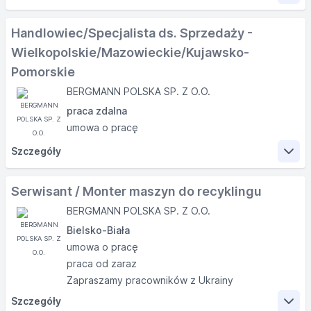
Zakres obowiązków
Handlowiec/Specjalista ds. Sprzedaży -
Wielkopolskie/Mazowieckie/Kujawsko-
Diagnozowanie usterek i naprawa maszyn do
Pomorskie
gospodarki odpadami (np. prasokontenery, prasy
BERGMANN POLSKA SP. Z O.O.
ślimakowe, belownice, rozdrabniacze, maszyny do
praca zdalna
zagęszczania odpadów).
umowa o pracę
Wykonywanie okresowych przeglądów
technicznych, konserwacji, testu sprawności
Szczegóły
maszyny oraz diagnozowanie usterek.
Prowadzenie dokumentacji serwisowej (karty
Zakres obowiązków
Serwisant / Monter maszyn do recyklingu
przeglądów, protokoły napraw, dokumentacje
BERGMANN POLSKA SP. Z O.O.
zdjęciowe).
Pozyskiwanie i obsługa klientów
Doradztwo techniczne dla klientów w zakresie
Bielsko-Biała
Doradztwo w zakresie doboru urządzeń i
prawidłowej eksploatacji maszyn.
umowa o pracę
przygotowywanie ofert
Współpraca z działem części zamiennych oraz
praca od zaraz
Spotkania z klientami na terenie Polski
działem sprzedaży.
Zapraszamy pracowników z Ukrainy
Udział w targach i wydarzeniach branżowych
Szczegóły
Wymagania
Współpraca z działem serwisu i technicznym