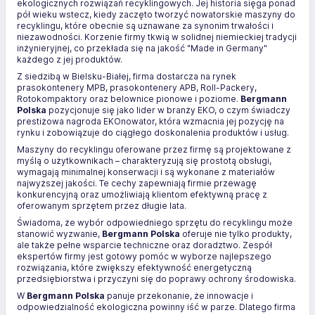
ekologicznych rozwiązań recyklingowych. Jej historia sięga ponad
pół wieku wstecz, kiedy zaczęto tworzyć nowatorskie maszyny do
recyklingu, które obecnie są uznawane za synonim trwałości i
niezawodności. Korzenie firmy tkwią w solidnej niemieckiej tradycji
inżynieryjnej, co przekłada się na jakość "Made in Germany"
każdego z jej produktów.
Z siedzibą w Bielsku-Białej, firma dostarcza na rynek
prasokontenery MPB, prasokontenery APB, Roll-Packery,
Rotokompaktory oraz belownice pionowe i poziome.
Bergmann
Polska
pozycjonuje się jako lider w branży EKO, o czym świadczy
prestiżowa nagroda EKOnowator, która wzmacnia jej pozycję na
rynku i zobowiązuje do ciągłego doskonalenia produktów i usług.
Maszyny do recyklingu oferowane przez firmę są projektowane z
myślą o użytkownikach – charakteryzują się prostotą obsługi,
wymagają minimalnej konserwacji i są wykonane z materiałów
najwyższej jakości. Te cechy zapewniają firmie przewagę
konkurencyjną oraz umożliwiają klientom efektywną pracę z
oferowanym sprzętem przez długie lata.
Świadoma, że wybór odpowiedniego sprzętu do recyklingu może
stanowić wyzwanie,
Bergmann Polska
oferuje nie tylko produkty,
ale także pełne wsparcie techniczne oraz doradztwo. Zespół
ekspertów firmy jest gotowy pomóc w wyborze najlepszego
rozwiązania, które zwiększy efektywność energetyczną
przedsiębiorstwa i przyczyni się do poprawy ochrony środowiska.
W
Bergmann Polska
panuje przekonanie, że innowacje i
odpowiedzialność ekologiczna powinny iść w parze. Dlatego firma