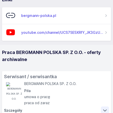
bergmann-polska.pl
youtube.com/channel/UCS7SE5XRfY_JK3GzUoFNmjw
Praca BERGMANN POLSKA SP. Z O.O. - oferty
archiwalne
Serwisant / serwisantka
BERGMANN POLSKA SP. Z O.O.
Piła
umowa o pracę
praca od zaraz
Szczegóły