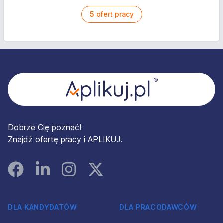
5
ofert pracy
Stopka
Dobrze Cię poznać!
Znajdź ofertę pracy i APLIKUJ.
Facebook
Linked In
Instagram
Instagram
DLA KANDYDATÓW
DLA PRACODAWCÓW