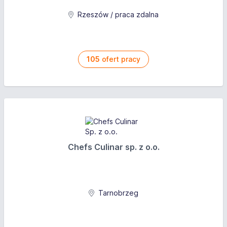
System wynagrodzenia: Czasowy ze stawką
Rzeszów / praca zdalna
miesięczną
105
ofert pracy
Chefs Culinar sp. z o.o.
Tarnobrzeg