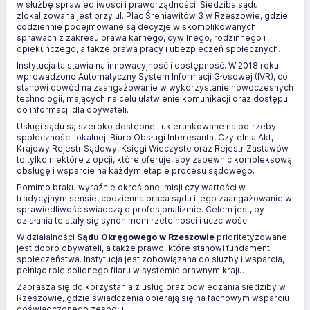
w służbę sprawiedliwości i praworządności. Siedziba sądu
zlokalizowana jest przy ul. Plac Śreniawitów 3 w Rzeszowie, gdzie
codziennie podejmowane są decyzje w skomplikowanych
sprawach z zakresu prawa karnego, cywilnego, rodzinnego i
opiekuńczego, a także prawa pracy i ubezpieczeń społecznych.
Instytucja ta stawia na innowacyjność i dostępność. W 2018 roku
wprowadzono Automatyczny System Informacji Głosowej (IVR), co
stanowi dowód na zaangażowanie w wykorzystanie nowoczesnych
technologii, mających na celu ułatwienie komunikacji oraz dostępu
do informacji dla obywateli.
Usługi sądu są szeroko dostępne i ukierunkowane na potrzeby
społeczności lokalnej. Biuro Obsługi Interesanta, Czytelnia Akt,
Krajowy Rejestr Sądowy, Księgi Wieczyste oraz Rejestr Zastawów
to tylko niektóre z opcji, które oferuje, aby zapewnić kompleksową
obsługę i wsparcie na każdym etapie procesu sądowego.
Pomimo braku wyraźnie określonej misji czy wartości w
tradycyjnym sensie, codzienna praca sądu i jego zaangażowanie w
sprawiedliwość świadczą o profesjonalizmie. Celem jest, by
działania te stały się synonimem rzetelności i uczciwości.
W działalności
Sądu Okręgowego w Rzeszowie
prioritetyzowane
jest dobro obywateli, a także prawo, które stanowi fundament
społeczeństwa. Instytucja jest zobowiązana do służby i wsparcia,
pełniąc rolę solidnego filaru w systemie prawnym kraju.
Zaprasza się do korzystania z usług oraz odwiedzania siedziby w
Rzeszowie, gdzie świadczenia opierają się na fachowym wsparciu
doświadczonego zespołu.