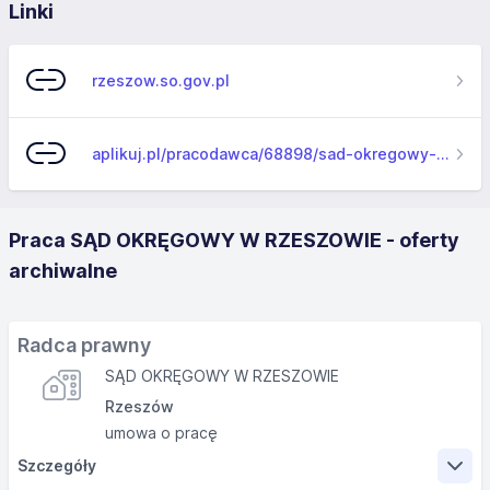
Linki
rzeszow.so.gov.pl
aplikuj.pl/pracodawca/68898/sad-okregowy-w-rzeszowie
Praca SĄD OKRĘGOWY W RZESZOWIE - oferty
archiwalne
Radca prawny
SĄD OKRĘGOWY W RZESZOWIE
Rzeszów
umowa o pracę
Szczegóły