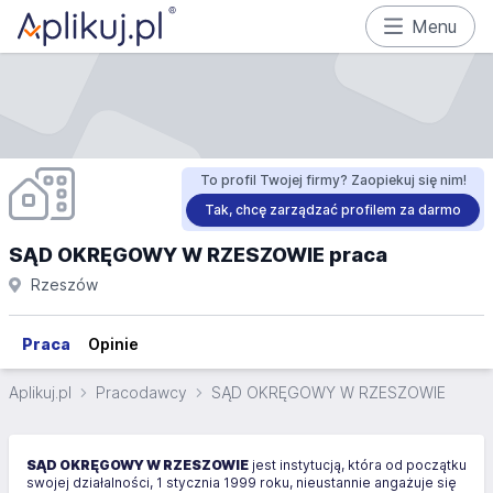
Menu
To profil Twojej firmy? Zaopiekuj się nim!
Tak, chcę zarządzać profilem za darmo
SĄD OKRĘGOWY W RZESZOWIE praca
Rzeszów
Praca
Opinie
Aplikuj.pl
Pracodawcy
SĄD OKRĘGOWY W RZESZOWIE
SĄD OKRĘGOWY W RZESZOWIE
jest instytucją, która od początku
swojej działalności, 1 stycznia 1999 roku, nieustannie angażuje się