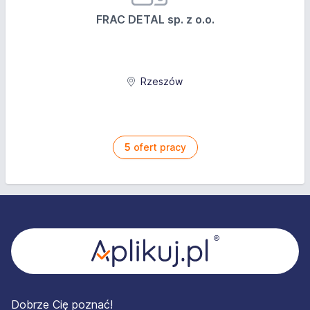
FRAC DETAL sp. z o.o.
Rzeszów
5
ofert pracy
Stopka
Dobrze Cię poznać!