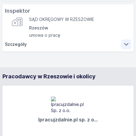
Zakres obowiązków
Inspektor
SĄD OKRĘGOWY W RZESZOWIE
Rzeszów
Wymagania
umowa o pracę
Szczegóły
Wykształcenie: wyższe (w tym licencjat), prawnicze
Inne wymagania:
Zakres obowiązków
Oferujemy
Pracodawcy w Rzeszowie i okolicy
Wymagania
Wynagrodzenie brutto: od 3 000 PLN
System wynagrodzenia: Czasowy ze stawką
Wykształcenie: wyższe (w tym licencjat)
miesięczną
Inne wymagania:
Oferujemy
Ipracujzdalnie.pl sp. z o...
Wynagrodzenie brutto: od 3 700 PLN