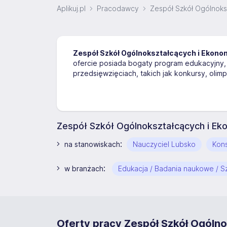
Aplikuj.pl
Pracodawcy
Zespół Szkół Ogólnoks
Zespół Szkół Ogólnokształcących i Ekon
ofercie posiada bogaty program edukacyjny, 
przedsięwzięciach, takich jak konkursy, olim
Zespół Szkół Ogólnokształcących i Ek
:
na stanowiskach
Nauczyciel Lubsko
Kon
:
w branżach
Edukacja / Badania naukowe / Sz
Oferty pracy Zespół Szkół Ogóln