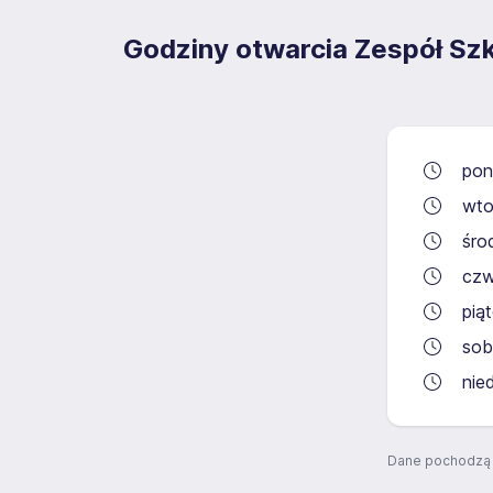
Godziny otwarcia Zespół Sz
pon
wto
śro
czw
pią
sob
nie
Dane pochodzą 