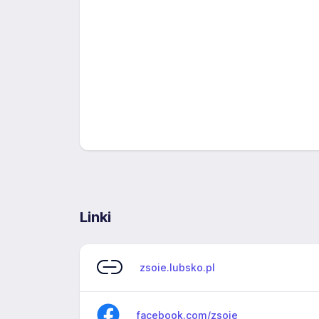
Linki
zsoie.lubsko.pl
facebook.com/zsoie