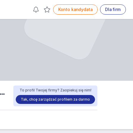
Konto kandydata
Dla firm
kół Ogólnokształcących i Ekonomicznych Lubsko praca
To profil Twojej firmy? Zaopiekuj się nim!
Tak, chcę zarządzać profilem za darmo