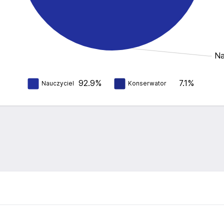
Na
92.9%
7.1%
Nauczyciel
Konserwator